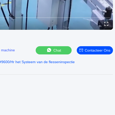
ie machine
Chat
Contacteer Ons
#
9600/Hr het Systeem van de flesseninspectie