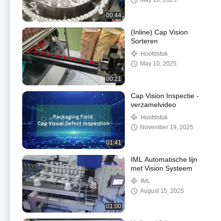
May 10, 2025
00:44
(Inline) Cap Vision
Sorteren
Hoofdstuk
May 10, 2025
00:21
Cap Vision Inspectie -
verzamelvideo
Hoofdstuk
November 19, 2025
01:41
IML Automatische lijn
met Vision Systeem
IML
August 15, 2025
01:00