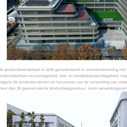
De productiewerkplaats is strikt gecontroleerd in overeenstemming met
productiebeheer.verzamelgebied, test- en kwaliteitsinspectiegebied, 
volgens de productie-stroom en het proces van de verwerking van onder
meer dan 30 geavanceerde productieapparatuur, zoals verwerkingscent