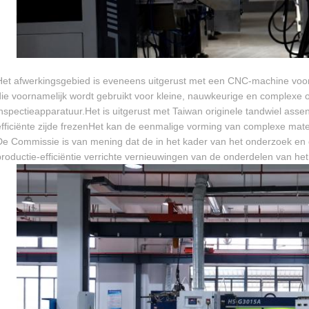
Het afwerkingsgebied is eveneens uitgerust met een CNC-machine voor
die voornamelijk wordt gebruikt voor kleine, nauwkeurige en complexe o
inspectieapparatuur.Het is uitgerust met Taiwan originele tandwiel asse
efficiënte zijde frezenHet kan de eenmalige vorming van complexe mater
De Commissie is van mening dat de in het kader van het onderzoek en 
productie-efficiëntie verrichte vernieuwingen van de onderdelen van het