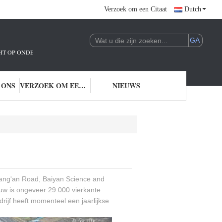
Verzoek om een Citaat
Dutch
ICHT OP ONDERZOEK EN ONTWIKKELING EN TOEPASSING VAN AI-TECHNOLO
 ONS
VERZOEK OM EEN CITAAT
NIEUWS
hang'an Road, Baiyan Science and
ouw is ongeveer 29.000 vierkante
ijf heeft momenteel een jaarlijkse