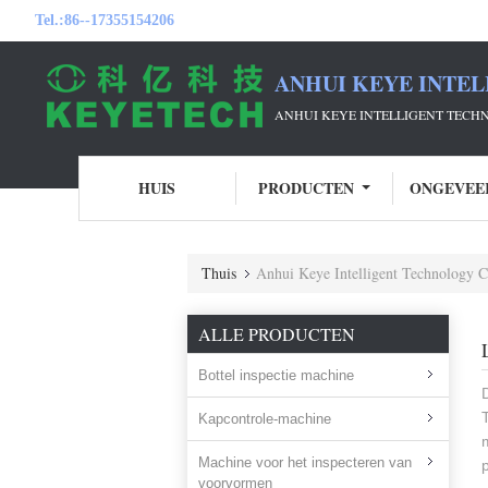
Tel.:
86--17355154206
ANHUI KEYE INTEL
ANHUI KEYE INTELLIGENT TECH
HUIS
PRODUCTEN
ONGEVEE
Thuis
Anhui Keye Intelligent Technology Co
ALLE PRODUCTEN
Bottel inspectie machine
Kapcontrole-machine
Machine voor het inspecteren van
voorvormen