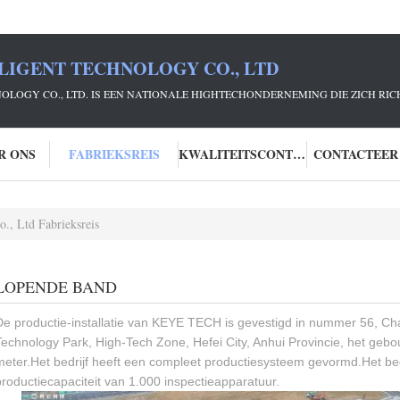
LIGENT TECHNOLOGY CO., LTD
NOLOGY CO., LTD. IS EEN NATIONALE HIGHTECHONDERNEMING DIE ZICH R
R ONS
FABRIEKSREIS
KWALITEITSCONTROLE
CONTACTEER
., Ltd Fabrieksreis
LOPENDE BAND
De productie-installatie van KEYE TECH is gevestigd in nummer 56, C
Technology Park, High-Tech Zone, Hefei City, Anhui Provincie, het geb
meter.Het bedrijf heeft een compleet productiesysteem gevormd.Het bedr
productiecapaciteit van 1.000 inspectieapparatuur.