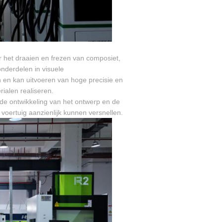
 het draaien en frezen van composiet,
nderdelen in visuele
n en kan uitvoeren van hoge precisie en
ialen realiseren.
de ontwikkeling van het ontwerp en de
 voertuig aanzienlijk kunnen versnellen.