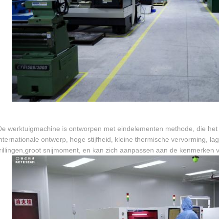
De werktuigmachine is ontworpen met eindelementen methode, die het
internationale ontwerp, hoge stijfheid, kleine thermische vervorming, lag
trillingen,groot snijmoment, en kan zich aanpassen aan de kenmerken va