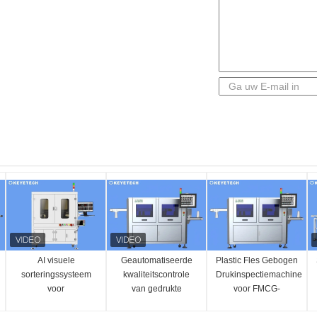
AI visuele
Geautomatiseerde
Plastic Fles Gebogen
sorteringssysteem
kwaliteitscontrole
Drukinspectiemachine
voor
van gedrukte
voor FMCG-
barcodeherkenning
etiketten
Pakketten