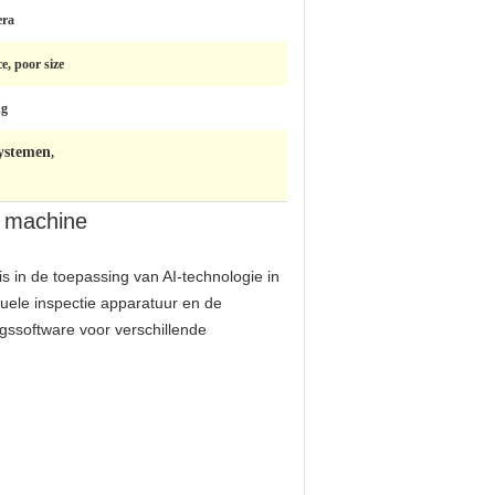
era
e, poor size
ng
systemen
,
ie machine
s in de toepassing van AI-technologie in
uele inspectie apparatuur en de
gssoftware voor verschillende