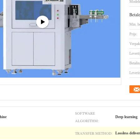
Model
Betal
Min. be
Prijs:
Verpak
Leverti
Betalin
Leveri
SOFTWARE
hine
Deep learning
ALGORITHM:
TRANSFER METHOD:
Lossless delive