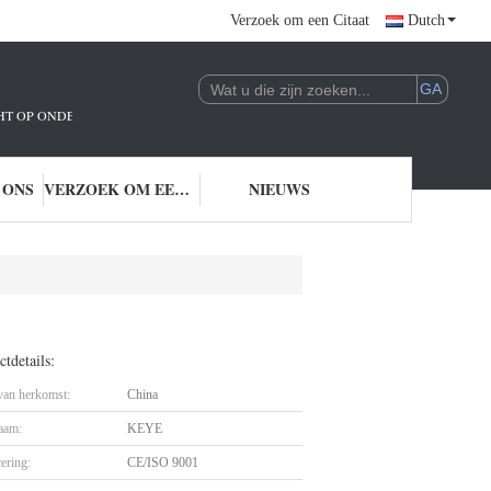
Verzoek om een Citaat
Dutch
ICHT OP ONDERZOEK EN ONTWIKKELING EN TOEPASSING VAN AI-TECHNOLO
 ONS
VERZOEK OM EEN CITAAT
NIEUWS
tdetails:
 van herkomst:
China
aam:
KEYE
cering:
CE/ISO 9001