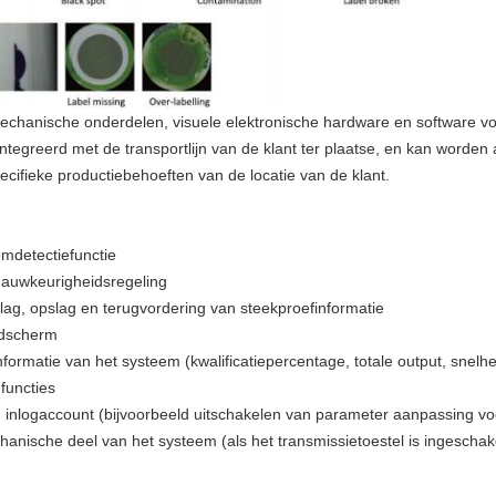
chanische onderdelen, visuele elektronische hardware en software voo
tegreerd met de transportlijn van de klant ter plaatse, en kan worden
ecifieke productiebehoeften van de locatie van de klant.
emdetectiefunctie
nauwkeurigheidsregeling
ag, opslag en terugvordering van steekproefinformatie
eldscherm
ormatie van het systeem (kwalificatiepercentage, totale output, snelhe
functies
 inlogaccount (bijvoorbeeld uitschakelen van parameter aanpassing v
nische deel van het systeem (als het transmissietoestel is ingeschak