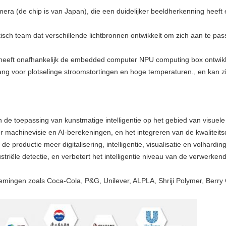
a (de chip is van Japan), die een duidelijker beeldherkenning heeft 
isch team dat verschillende lichtbronnen ontwikkelt om zich aan te pa
ft onafhankelijk de embedded computer NPU computing box ontwikkeld
bang voor plotselinge stroomstortingen en hoge temperaturen., en kan
 de toepassing van kunstmatige intelligentie op het gebied van visuel
 machinevisie en AI-berekeningen, en het integreren van de kwaliteitsde
de productie meer digitalisering, intelligentie, visualisatie en volhard
triële detectie, en verbetert het intelligentie niveau van de verwerkend
nemingen zoals Coca-Cola, P&G, Unilever, ALPLA, Shriji Polymer, Berr