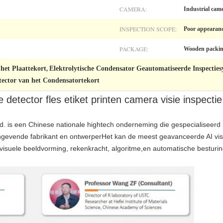
CAMERA:
Industrial cam
INSPECTION SCOPE:
Poor appearanc
PACKAGE:
Wooden packi
 het Plaattekort
Elektrolytische Condensator Geautomatiseerde Inspectie
,
etector van het Condensatortekort
e detector fles etiket printen camera visie inspect
td. is een Chinese nationale hightech onderneming die gespecialiseerd i
aangevende fabrikant en ontwerperHet kan de meest geavanceerde AI vis
isuele beeldvorming, rekenkracht, algoritme,en automatische besturin