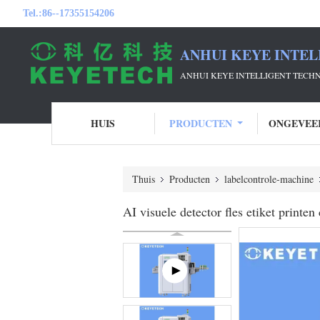
Tel.:
86--17355154206
ANHUI KEYE INTEL
ANHUI KEYE INTELLIGENT TECH
HUIS
PRODUCTEN
ONGEVEE
Thuis
Producten
labelcontrole-machine
AI visuele detector fles etiket printe