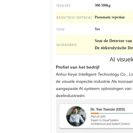
WEIGHT:
300-500kg
REJECTION METHOD:
Pneumatic rejection
OEM:
Yes
Seat-de Detector van
MARKEREN:
De elektrolytische D
AI visuel
Profiel van het bedrijf
Anhui Keye Intelligent Technology Co., L
de visuele inspectie-industrie.Als toon
aangepaste AI systeem oplossingen van v
deelindustrieën.