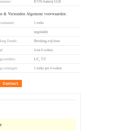
nummer:
KVIS-batterij GLB
en & Verzenden Algemene voorwaarden:
stelaantal:
1 reeks
negotiable
king Details:
Beroking-vrij hout
jd:
4 tot 6 weken
gscondities:
L/C, T/T
ng vermogen:
1 reeks per 4 weken
Contact
ry