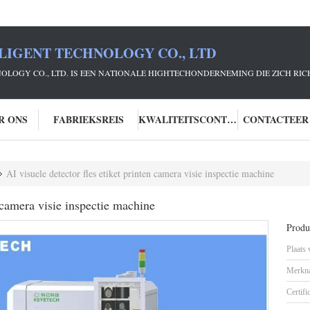
LIGENT TECHNOLOGY CO., LTD
NOLOGY CO., LTD. IS EEN NATIONALE HIGHTECHONDERNEMING DIE ZICH R
R ONS
FABRIEKSREIS
KWALITEITSCONTROLE
CONTACTEER
AI visuele detector fles etiket printen camera visie inspectie machine
n camera visie inspectie machine
Produc
Plaats
Merkn
Certifi