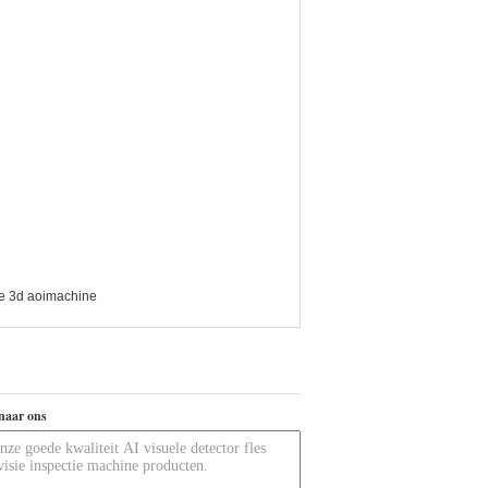
e 3d aoimachine
naar ons