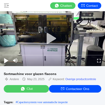
Chatten
Contact
Sortmachine voor glazen flacons
Andere
May 23, 2025
Keyword:
Overige productcontrole
Chat
Contacteer Ons
Taggen:
#
Capacitorsysteem voor automatische inspectie