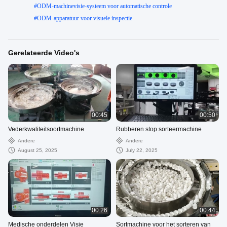
#
ODM-machinevisie-systeem voor automatische controle
#
ODM-apparatuur voor visuele inspectie
Gerelateerde Video's
00:45
00:50
Vederkwaliteitsoortmachine
Rubberen stop sorteermachine
Andere
Andere
August 25, 2025
July 22, 2025
00:26
00:44
Medische onderdelen Visie
Sortmachine voor het sorteren van