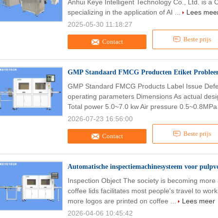
Anhui Keye Intelligent Technology Co., Ltd. is a 
specializing in the application of AI ...
Lees mee
2025-05-30 11:18:27
Beste prijs
Contact
GMP Standaard FMCG Producten Etiket Probleem 
GMP Standard FMCG Products Label Issue Defec
operating parameters Dimensions As actual des
Total power 5.0~7.0 kw Air pressure 0.5~0.8MPa 
2026-07-23 16:56:00
Beste prijs
Contact
Automatische inspectiemachinesysteem voor pulp
Inspection Object The society is becoming more
coffee lids facilitates most people's travel to w
more logos are printed on coffee ...
Lees meer
2026-04-06 10:45:42