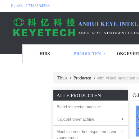
Tel.:
86--17355154206
ANHUI KEYE INTEL
ANHUI KEYE INTELLIGENT TECH
HUIS
PRODUCTEN
ONGEVEE
Thuis
Producten
odm vision inspection 
Od
ALLE PRODUCTEN
Bottel inspectie machine
Kapcontrole-machine
Machine voor het inspecteren van
voorvormen