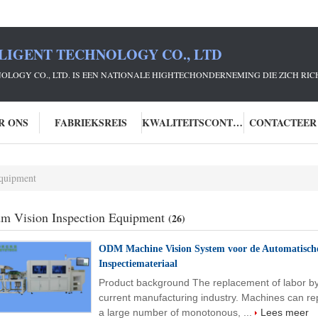
LIGENT TECHNOLOGY CO., LTD
NOLOGY CO., LTD. IS EEN NATIONALE HIGHTECHONDERNEMING DIE ZICH R
R ONS
FABRIEKSREIS
KWALITEITSCONTROLE
CONTACTEER
equipment
m Vision Inspection Equipment
(26)
ODM Machine Vision System voor de Automatische 
Inspectiemateriaal
Product background The replacement of labor by 
current manufacturing industry. Machines can rep
a large number of monotonous, ...
Lees meer