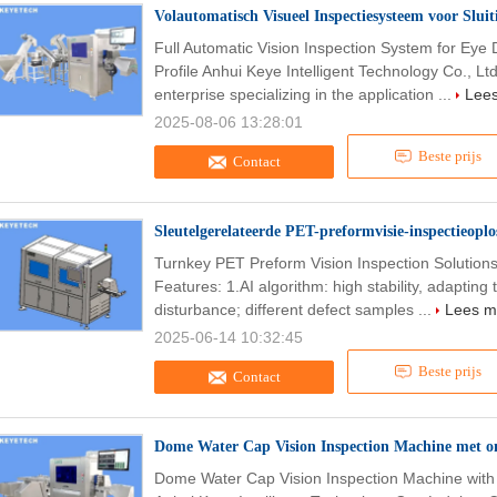
Volautomatisch Visueel Inspectiesysteem voor Slu
Full Automatic Vision Inspection System for Ey
Profile Anhui Keye Intelligent Technology Co., Lt
enterprise specializing in the application ...
Lee
2025-08-06 13:28:01
Beste prijs
Contact
Sleutelgerelateerde PET-preformvisie-inspectieopl
Turnkey PET Preform Vision Inspection Solution
Features: 1.AI algorithm: high stability, adapti
disturbance; different defect samples ...
Lees m
2025-06-14 10:32:45
Beste prijs
Contact
Dome Water Cap Vision Inspection Machine met on
Dome Water Cap Vision Inspection Machine with