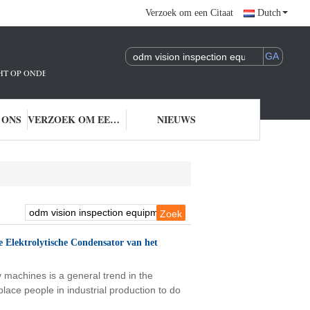
Verzoek om een Citaat
Dutch
ICHT OP ONDERZOEK EN ONTWIKKELING EN TOEPASSING VAN AI-TECHNOLO
 ONS
VERZOEK OM EEN CITAAT
NIEUWS
Elektrolytische Condensator van het
machines is a general trend in the
lace people in industrial production to do