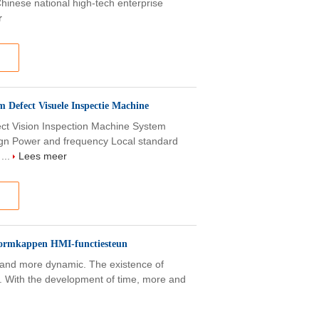
Chinese national high-tech enterprise
r
Defect Visuele Inspectie Machine
t Vision Inspection Machine System
ign Power and frequency Local standard
...
Lees meer
vormkappen HMI-functiesteun
 and more dynamic. The existence of
ork. With the development of time, more and