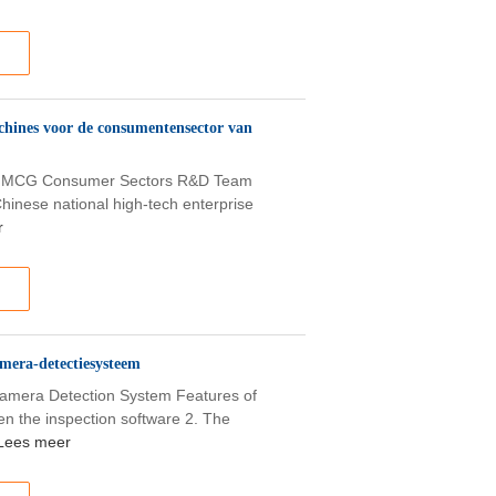
achines voor de consumentensector van
or FMCG Consumer Sectors R&D Team
Chinese national high-tech enterprise
r
amera-detectiesysteem
 Camera Detection System Features of
en the inspection software 2. The
Lees meer