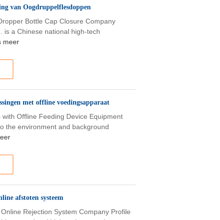
iting van Oogdruppelflesdoppen
e Dropper Bottle Cap Closure Company
d. is a Chinese national high-tech
s meer
ossingen met offline voedingsapparaat
s with Offline Feeding Device Equipment
ng to the environment and background
eer
line afstoten systeem
 Online Rejection System Company Profile