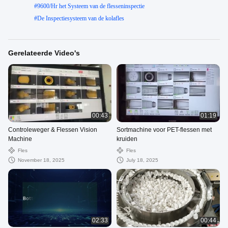
#
9600/Hr het Systeem van de flesseninspectie
#
De Inspectiesysteem van de kolafles
Gerelateerde Video's
00:43
01:19
Controleweger & Flessen Vision
Sortmachine voor PET-flessen met
Machine
kruiden
Fles
Fles
November 18, 2025
July 18, 2025
02:33
00:44