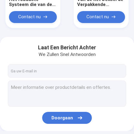
Systeem die van de
Verpakkende
Visieinspectie
Inspectie van de
Condensatortekorten
drankwijn Dekking van
Contact nu
Contact nu
van Film ontdekken
het het
Materiaalaluminium
Laat Een Bericht Achter
We Zullen Snel Antwoorden
Huis
Producten
Doorgaan
Ongeveer ons