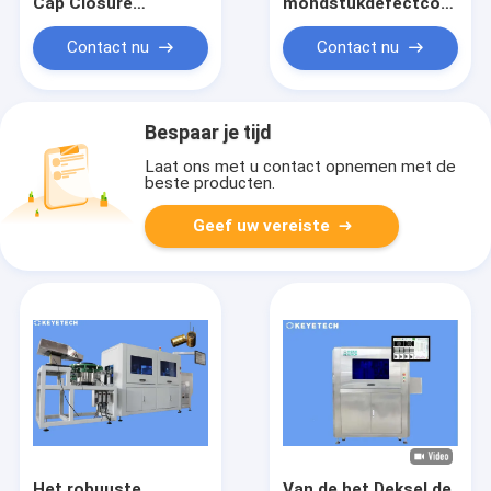
Cap Closure
mondstukdefectcontrol
Realtime AI Visuele
Gratis externe
Inspectie Machine
naverkoopservice
Contact nu
Contact nu
Bespaar je tijd
Laat ons met u contact opnemen met de
beste producten.
Geef uw vereiste
Het robuuste
Van de het Deksel de