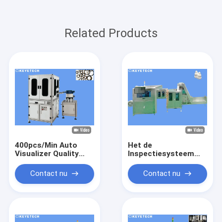
Related Products
400pcs/Min Auto
Het de
Visualizer Quality
Inspectiesysteem
Inspection-Machine
van
om Rubberring Te
druppelaarKroonkurk
Contact nu
Contact nu
verzegelen
loopt Detector voor
Plastic Verpakking
over