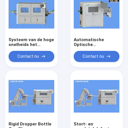
Systeem van de hoge
Automatische
snelheids het
Optische
Automatische
Inspectiemachine
Visuele Inspectie
voor het
Contact nu
Contact nu
voor
Tekortopsporing van
Beeldkwaliteitscontrole
de
Productoppervlakte
Rigid Dropper Bottle
Stort- en