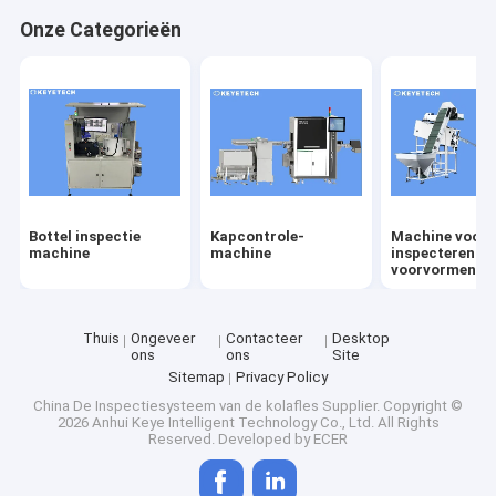
Fabrieksreis
Onze Categorieën
Kwaliteitscontrole
Contacteer ons
Nieuws
Verzoek om een Citaat
Bottel inspectie
Kapcontrole-
Machine voor 
machine
machine
inspecteren v
voorvormen
Bottel inspectie machine
Thuis
Ongeveer
Contacteer
Desktop
ons
ons
Site
Kapcontrole-machine
Sitemap
Privacy Policy
China De Inspectiesysteem van de kolafles Supplier.
Copyright ©
Machine voor het inspecteren van voorvormen
2026 Anhui Keye Intelligent Technology Co., Ltd. All Rights
Reserved. Developed by
ECER
IML-inspectiemachine