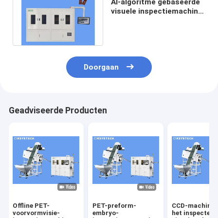
AI-algoritme gebaseerde
visuele inspectiemachine
voor plastic
flesvoorvormen
Doorgaan
Geadviseerde Producten
Offline PET-
PET-preform-
CCD-machine 
voorvormvisie-
embryo-
het inspectere