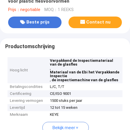
voor plastic flesvoorvormen
Prijs：negotiable
MOQ：1 REEKS
Beste prijs
Contact nu
Productomschrijving
Verpakkend de Inspectiemateriaal
van de glasfles
,
Hoog licht
Materiaal van de Ebi het Verpakkende
Inspectie
,
de inspectiemachine van de glasfles
Betalingscondities
L/C, T/T
Certificering
CE/ISO 9001
Levering vermogen
1500 stuks per jaar
Levertijd
12 tot 15 weken
Merknaam
KEYE
Bekijk meer