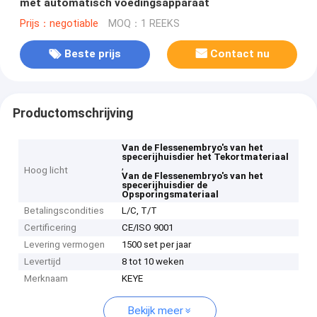
met automatisch voedingsapparaat
Prijs：negotiable
MOQ：1 REEKS
Beste prijs
Contact nu
Productomschrijving
Van de Flessenembryo's van het
specerijhuisdier het Tekortmateriaal
,
Hoog licht
Van de Flessenembryo's van het
specerijhuisdier de
Opsporingsmateriaal
Betalingscondities
L/C, T/T
Certificering
CE/ISO 9001
Levering vermogen
1500 set per jaar
Levertijd
8 tot 10 weken
Merknaam
KEYE
Bekijk meer