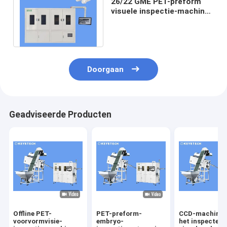
26/22 GME PET-preform
visuele inspectie-machine
met automatisch
voedingsapparaat
Doorgaan
Geadviseerde Producten
Offline PET-
PET-preform-
CCD-machine 
voorvormvisie-
embryo-
het inspectere