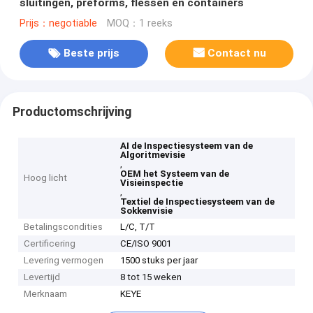
sluitingen, preforms, flessen en containers
Prijs：negotiable
MOQ：1 reeks
Beste prijs
Contact nu
Productomschrijving
AI de Inspectiesysteem van de
Algoritmevisie
,
OEM het Systeem van de
Hoog licht
Visieinspectie
,
Textiel de Inspectiesysteem van de
Sokkenvisie
Betalingscondities
L/C, T/T
Certificering
CE/ISO 9001
Levering vermogen
1500 stuks per jaar
Levertijd
8 tot 15 weken
Merknaam
KEYE