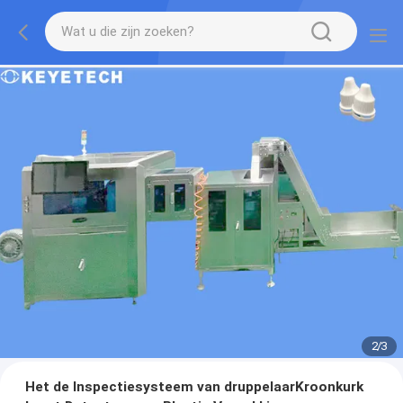
2
/
3
Het de Inspectiesysteem van druppelaarKroonkurk