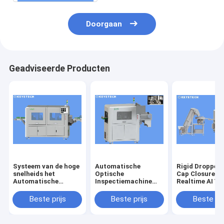
Doorgaan
Geadviseerde Producten
Systeem van de hoge
Automatische
Rigid Dropper 
snelheids het
Optische
Cap Closure
Automatische
Inspectiemachine
Realtime AI Vi
Visuele Inspectie
voor het
Inspectie Mac
voor
Tekortopsporing van
Beste prijs
Beste prijs
Beste pri
Beeldkwaliteitscontrole
de
Productoppervlakte