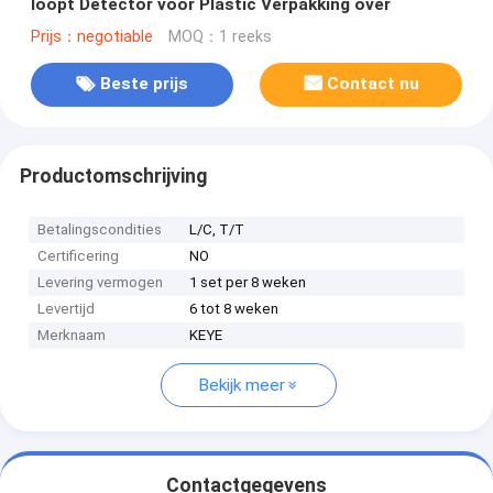
loopt Detector voor Plastic Verpakking over
Prijs：negotiable
MOQ：1 reeks
Beste prijs
Contact nu
Productomschrijving
Betalingscondities
L/C, T/T
Certificering
NO
Levering vermogen
1 set per 8 weken
Levertijd
6 tot 8 weken
Merknaam
KEYE
Bekijk meer
Contactgegevens