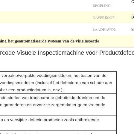
G
REGELING:
NAVERKOOP:
D
LAADHAVEN:
S
hine
het geautomatiseerde systeem van de visieinspectie
,
rcode Visuele Inspectiemachine voor Productdefec
n verpakte/verpakte voedingsmiddelen, het testen van de
voedingsmiddelen (inclusief het detecteren van schade aan
of er een productiedatum is, enz.);
emde stoffen van transparante gebottelde dranken om de
 te garanderen en ervoor te zorgen dat er geen vreemde
op en verwijder defecte producten zoals ontbrekende