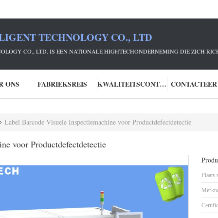
LIGENT TECHNOLOGY CO., LTD
NOLOGY CO., LTD. IS EEN NATIONALE HIGHTECHONDERNEMING DIE ZICH R
R ONS
FABRIEKSREIS
KWALITEITSCONTROLE
CONTACTEER
Label Barcode Visuele Inspectiemachine voor Productdefectdetectie
ne voor Productdefectdetectie
Produc
Plaats
Merkn
Certifi