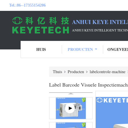
Tel.:
86--17355154206
ANHUI KEYE INTEL
ANHUI KEYE INTELLIGENT TECH
HUIS
PRODUCTEN
ONGEVEE
Thuis
Producten
labelcontrole-machine
Label Barcode Visuele Inspectiemachi