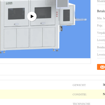
Model
Betal
Min. be
Prijs:
Verpak
Leverti
Betalin
Leveri
GEWICHT:
5
CONDITIE:
N
TECHNISCHE