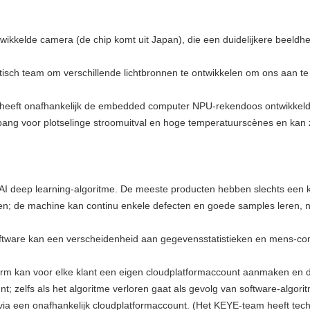
kkelde camera (de chip komt uit Japan), die een duidelijkere beeldhe
isch team om verschillende lichtbronnen te ontwikkelen om ons aan t
ft onafhankelijk de embedded computer NPU-rekendoos ontwikkeld, di
t bang voor plotselinge stroomuitval en hoge temperatuurscènes en ka
AI deep learning-algoritme. De meeste producten hebben slechts een 
ien; de machine kan continu enkele defecten en goede samples leren, 
tware kan een verscheidenheid aan gegevensstatistieken en mens-compu
orm kan voor elke klant een eigen cloudplatformaccount aanmaken en de
t; zelfs als het algoritme verloren gaat als gevolg van software-algor
 een onafhankelijk cloudplatformaccount. (Het KEYE-team heeft techni