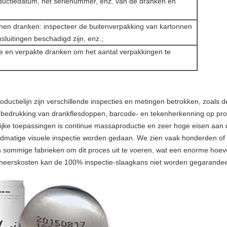
productiedatum, het serienummer, enz. van de dranken en
nnen dranken: inspecteer de buitenverpakking van kartonnen
nsluitingen beschadigd zijn, enz.;
lde en verpakte dranken om het aantal verpakkingen te
uctielijn zijn verschillende inspecties en metingen betrokken, zoals 
de bedrukking van drankflesdoppen, barcode- en tekenherkenning op pr
e toepassingen is continue massaproductie en zeer hoge eisen aan de u
handmatige visuele inspectie worden gedaan. We zien vaak honderden o
sommige fabrieken om dit proces uit te voeren, wat een enorme hoeve
beheerskosten kan de 100% inspectie-slaagkans niet worden gegarande