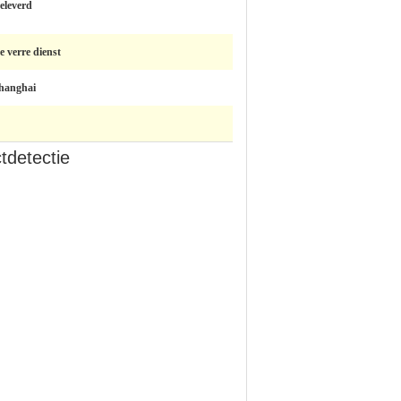
eleverd
e verre dienst
hanghai
tdetectie