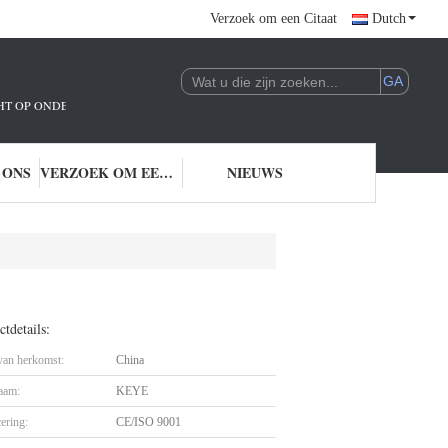
Verzoek om een Citaat
Dutch
ICHT OP ONDERZOEK EN ONTWIKKELING EN TOEPASSING VAN AI-TECHNOLO
 ONS
VERZOEK OM EEN CITAAT
NIEUWS
tdetails:
 van herkomst:
China
aam:
KEYE
cering:
CE/ISO 9001