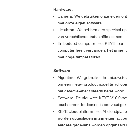
Hardware:
Camera: We gebruiken onze eigen ontwi
met onze eigen software.
Lichtbron: We hebben een speciaal opt
van verschillende industriële scenes.
Embedded computer: Het KEYE-team hee
computer heeft vervangen; het is nie
met hoge temperaturen.
Software:
Algoritme: We gebruiken het nieuwste 
om een ​​nieuw productmodel te voltoo
het detectie-effect steeds beter wordt.
Software: De nieuwste KEYE V16.0-sof
touchscreen-bediening is eenvoudiger.
KEYE cloudplatform: Het AI cloudplatf
worden opgeslagen in zijn eigen accoun
eerdere gegevens worden opgehaald via