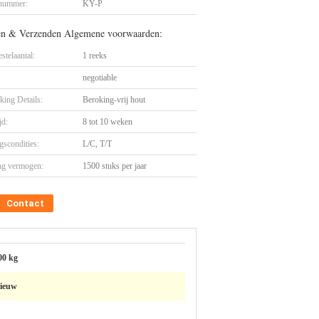
nummer:
KY-P
en & Verzenden Algemene voorwaarden:
stelaantal:
1 reeks
negotiable
king Details:
Beroking-vrij hout
jd:
8 tot 10 weken
gscondities:
L/C, T/T
ng vermogen:
1500 stuks per jaar
Contact
00 kg
ieuw