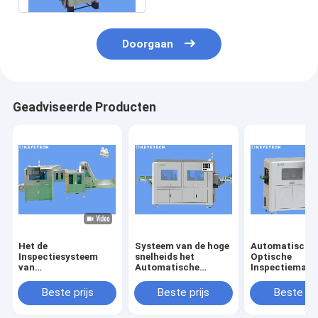
Plaatsdienst
Doorgaan
Geadviseerde Producten
Het de
Systeem van de hoge
Automatische
Inspectiesysteem
snelheids het
Optische
van
Automatische
Inspectiemach
druppelaarKroonkurk
Visuele Inspectie
voor het
loopt Detector voor
voor
Tekortopspori
Beste prijs
Beste prijs
Beste pri
Plastic Verpakking
Beeldkwaliteitscontrole
de
over
Productopperv