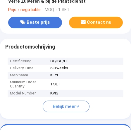
Verre Zuiveren & bij de Plaatsdienst
Prijs：negotiable
MOQ：1 SET
Beste prijs
Contact nu
Productomschrijving
Certificering
CE/ISO/UL
Delivery Time
6-8 weeks
Merknaam
KEYE
Minimum Order
1 SET
Quantity
Model Number
KVIS
Bekijk meer