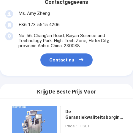
Contactgegevens
Ms. Amy Zheng
+86 173 5515 4206
No. 56, Chang'an Road, Baiyan Science and
Technology Park, High-Tech Zone, Hefei City,
provincie Anhui, China, 230088
Contact nu
Krijg De Beste Prijs Voor
De
Garantiekwaliteitsborging
van één jaar met het Verre
Price： 1 SET
Zuiveren & bij de