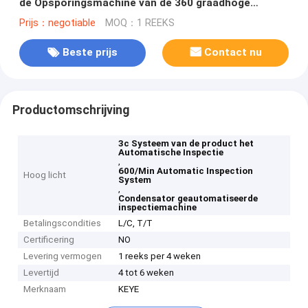
de Opsporingsmachine van de 360 graadhoge
snelheid
Prijs：negotiable
MOQ：1 REEKS
Beste prijs
Contact nu
Productomschrijving
3c Systeem van de product het
Automatische Inspectie
,
600/Min Automatic Inspection
Hoog licht
System
,
Condensator geautomatiseerde
inspectiemachine
Betalingscondities
L/C, T/T
Certificering
NO
Levering vermogen
1 reeks per 4 weken
Levertijd
4 tot 6 weken
Merknaam
KEYE