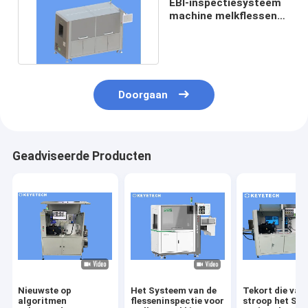
EBI-inspectiesysteem
machine melkflessen
visie sorteermachine
Doorgaan
Geadviseerde Producten
Nieuwste op
Het Systeem van de
Tekort die van
algoritmen
flesseninspectie voor
stroop het Spe