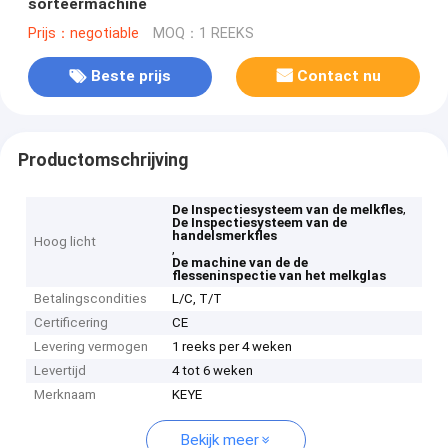
sorteermachine
Prijs：negotiable
MOQ：1 REEKS
Beste prijs
Contact nu
Productomschrijving
,
De Inspectiesysteem van de melkfles
De Inspectiesysteem van de
handelsmerkfles
Hoog licht
,
De machine van de de
flesseninspectie van het melkglas
Betalingscondities
L/C, T/T
Certificering
CE
Levering vermogen
1 reeks per 4 weken
Levertijd
4 tot 6 weken
Merknaam
KEYE
Bekijk meer