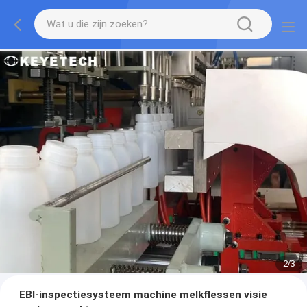
2
/
3
EBI-inspectiesysteem machine melkflessen visie