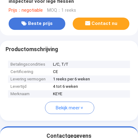
inspecteur voor lege flessen
Prijs：negotiable
MOQ：1 reeks
Beste prijs
Contact nu
Productomschrijving
Betalingscondities
L/C, T/T
Certificering
CE
Levering vermogen
1 reeks per 6 weken
Levertijd
4 tot 6 weken
Merknaam
KEYE
Bekijk meer
Contactgegevens