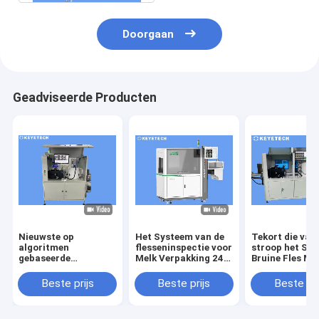
Doorgaan
Geadviseerde Producten
Nieuwste op
Het Systeem van de
Tekort die van
algoritmen
flesseninspectie voor
stroop het Spe
gebaseerde
Melk Verpakking 240
Bruine Fles Ma
detectieapparatuur
per Minieme OEM
voor 1 Jaargar
voor bruine flessen
keurt goed
ontdekken
Beste prijs
Beste prijs
Beste pri