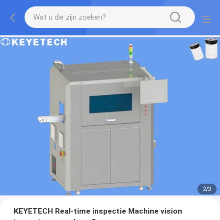
2
/
3
KEYETECH Real-time inspectie Machine vision