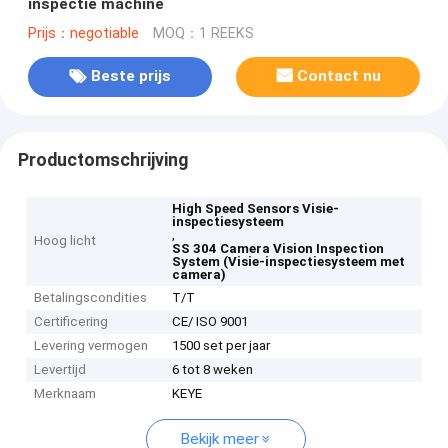
inspectie machine
Prijs：negotiable
MOQ：1 REEKS
Beste prijs
Contact nu
Productomschrijving
High Speed Sensors Visie-
inspectiesysteem
,
Hoog licht
SS 304 Camera Vision Inspection
System (Visie-inspectiesysteem met
camera)
Betalingscondities
T/T
Certificering
CE/ ISO 9001
Levering vermogen
1500 set per jaar
Levertijd
6 tot 8 weken
Merknaam
KEYE
Bekijk meer