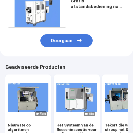
Gratis
afstandsbediening na
service 200cc fles visie
inspectie machine
Doorgaan
Geadviseerde Producten
Nieuwste op
Het Systeem van de
Tekort die van
algoritmen
flesseninspectie voor
stroop het Spe