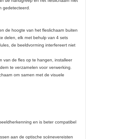
n de handgreep en het fleslichaam niet
n gedetecteerd.
en de hoogte van het fleslichaam buiten
e delen, elk met behulp van 4 sets
ules, de beeldvorming interfereert niet
van de fles op te hangen, installeer
bodem te verzamelen voor verwerking.
eslichaam om samen met de visuele
beeldherkenning en is beter compatibel
assen aan de optische scènevereisten