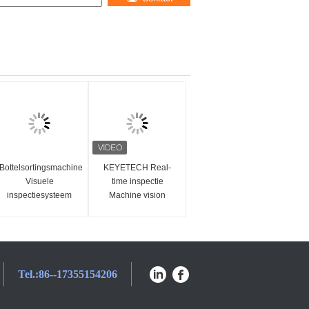
Bottelsortingsmachine
KEYETECH Real-
Visuele
time inspectie
ngen
inspectiesysteem
Machine vision
voor plastic
inspecteur voor lege
verpakkingen
flessen
Tel.:
86--17355154206