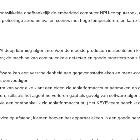
twikkelde onafhankelijk de embedded computer NPU-computerbox, die 
or plotselinge stroomuitval en scènes met hoge temperaturen, en kan 
AI deep learning-algoritme. Voor de meeste producten is slechts een kl
ien; de machine kan continu enkele defecten en goede monsters zoals h
tware kan een verscheidenheid aan gegevensstatistieken en mens-compu
s eenvoudiger.
orm kan voor elke klant een eigen cloudplatformaccount aanmaken en de
n; zelfs als het algoritme verloren gaat als gevolg van software-algor
 een onafhankelijk cloudplatformaccount. (Het KEYE-team beschikt ove
ervice op afstand, klanten hoeven het apparaat alleen in een goede ne