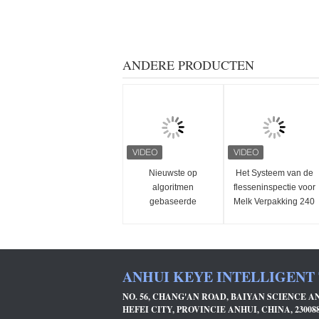
ANDERE PRODUCTEN
Nieuwste op
Het Systeem van de
algoritmen
flesseninspectie voor
gebaseerde
Melk Verpakking 240
detectieapparatuur
per Minieme OEM
voor bruine flessen
keurt goed
ANHUI KEYE INTELLIGENT
NO. 56, CHANG'AN ROAD, BAIYAN SCIENCE 
HEFEI CITY, PROVINCIE ANHUI, CHINA, 23008