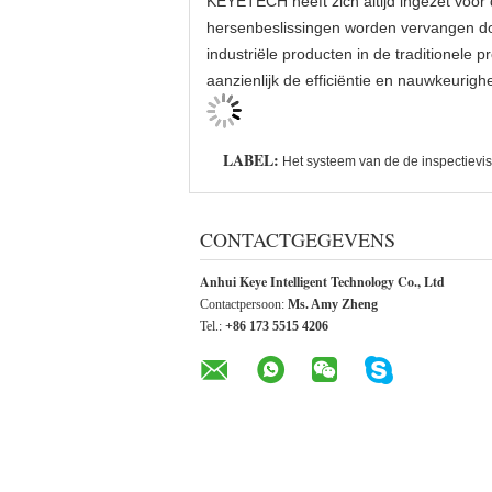
KEYETECH heeft zich altijd ingezet voor 
hersenbeslissingen worden vervangen doo
industriële producten in de traditionele p
aanzienlijk de efficiëntie en nauwkeurighe
LABEL:
Het systeem van de de inspectievis
CONTACTGEGEVENS
Anhui Keye Intelligent Technology Co., Ltd
Contactpersoon:
Ms. Amy Zheng
Tel.:
+86 173 5515 4206