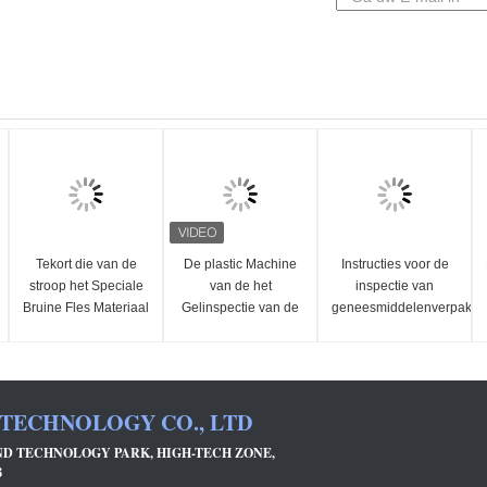
Tekort die van de
De plastic Machine
Instructies voor de
stroop het Speciale
van de het
inspectie van
Bruine Fles Materiaal
Gelinspectie van de
geneesmiddelenverpakki
voor 1 Jaargarantie
Pakketdouche voor
voor PE-flessen
ontdekken
het Lichaam en de
Bodem van de
Flessenlip
 TECHNOLOGY CO., LTD
AND TECHNOLOGY PARK, HIGH-TECH ZONE,
8