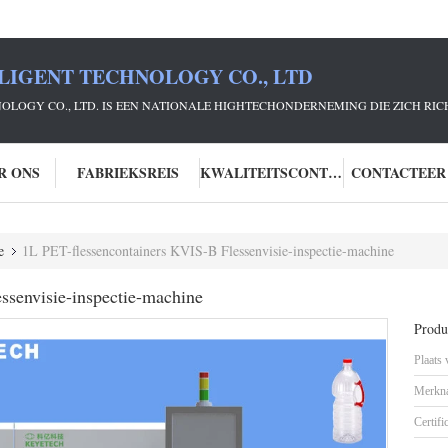
LIGENT TECHNOLOGY CO., LTD
NOLOGY CO., LTD. IS EEN NATIONALE HIGHTECHONDERNEMING DIE ZICH R
R ONS
FABRIEKSREIS
KWALITEITSCONTROLE
CONTACTEER
e
1L PET-flessencontainers KVIS-B Flessenvisie-inspectie-machine
ssenvisie-inspectie-machine
Produc
Plaats
Merkn
Certifi