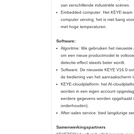
van verschillende industriële scènes.
Embedded computer: Het KEYE-team on
computer verving; het is niet bang vo
met hoge temperaturen.
Software:
Algoritme: We gebruiken het nieuwste 
om een ​​nieuw productmodel te voltoo
detectie-effect steeds beter wordt.
Software: De nieuwste KEYE V16.0-sof
de bediening van het aanraakscherm i
KEYE-cloudplatform: het AI-cloudplatf
worden in een eigen account opgeslage
eerdere gegevens worden opgehaald via
onderhouden).
After-sales service: bied langdurige s
Samenwerkingspartners