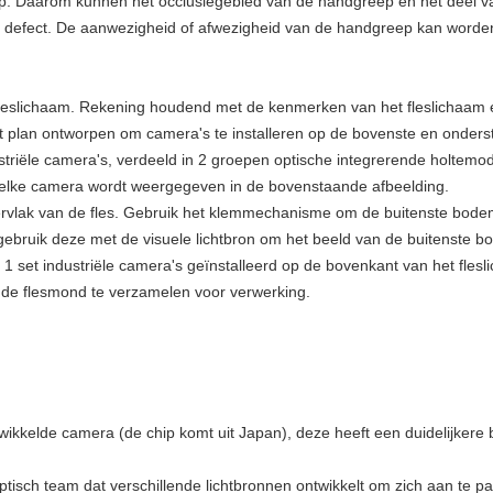
ep. Daarom kunnen het occlusiegebied van de handgreep en het deel va
s defect. De aanwezigheid of afwezigheid van de handgreep kan worde
t fleslichaam. Rekening houdend met de kenmerken van het fleslichaam 
t plan ontworpen om camera's te installeren op de bovenste en onderst
dustriële camera's, verdeeld in 2 groepen optische integrerende holtemod
n elke camera wordt weergegeven in de bovenstaande afbeelding.
rvlak van de fles. Gebruik het klemmechanisme om de buitenste bodem 
 gebruik deze met de visuele lichtbron om het beeld van de buitenste 
s 1 set industriële camera's geïnstalleerd op de bovenkant van het fl
 de flesmond te verzamelen voor verwerking.
ikkelde camera (de chip komt uit Japan), deze heeft een duidelijkere 
tisch team dat verschillende lichtbronnen ontwikkelt om zich aan te p