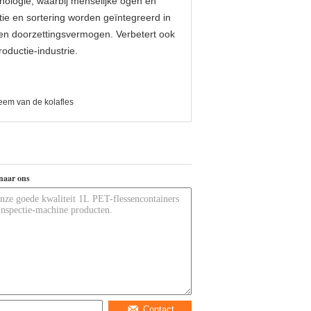
hnologie, waarbij menselijke ogen en
ie en sortering worden geïntegreerd in
ie en doorzettingsvermogen. Verbetert ook
roductie-industrie.
eem van de kolafles
naar ons
Contact