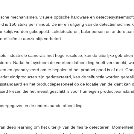
nische mechanismen, visuele optische hardware en detectiesysteemsoft
eid is 150 stuks per minuut. De in- en uitgang van de detectiemachin
fhankelijk worden gekoppeld. Lekdetectoren, balenpersen en andere a
efficiëntie aanzienlijk verbetert.
ets industriële camera's met hoge resolutie, kan de uiterlijke gebreke
cteren. Nadat het systeem de voorbeeldafbeelding heeft verzameld, w
en en geanalyseerd om te bepalen of het product goed is of niet. Go
dat eindproducten zijn gedetecteerd, kan de telfunctie worden gereal
gsstandaard en het productiepersoneel op de locatie van de klant kan 
aard kiezen die het meest geschikt is voor hun eigen productieomstan
weergegeven in de onderstaande afbeelding:
n deep learning om het uiterlijk van de fles te detecteren. Momenteel 