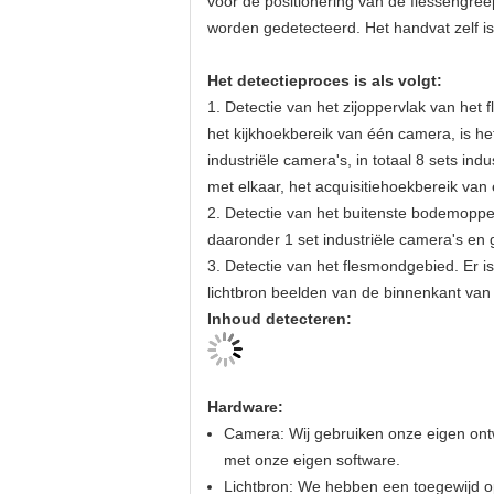
voor de positionering van de flessengre
worden gedetecteerd. Het handvat zelf i
Het detectieproces is als volgt:
1. Detectie van het zijoppervlak van he
het kijkhoekbereik van één camera, is he
industriële camera's, in totaal 8 sets in
met elkaar, het acquisitiehoekbereik va
2. Detectie van het buitenste bodemoppe
daaronder 1 set industriële camera's en
3. Detectie van het flesmondgebied. Er i
lichtbron beelden van de binnenkant van
Inhoud detecteren:
Hardware:
Camera: Wij gebruiken onze eigen ontw
met onze eigen software.
Lichtbron: We hebben een toegewijd op