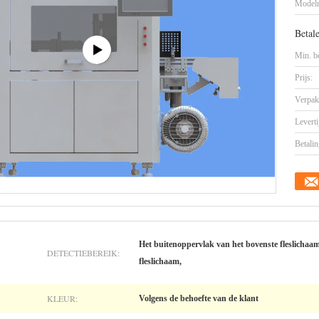
Model
Betal
Min. be
Prijs:
Verpak
Leverti
Betalin
Het buitenoppervlak van het bovenste fleslichaam
DETECTIEBEREIK:
fleslichaam,
KLEUR:
Volgens de behoefte van de klant