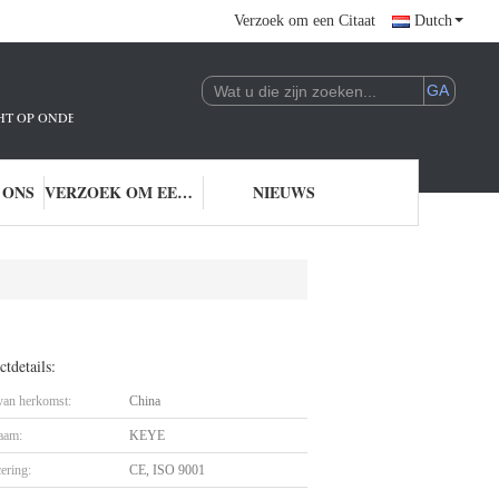
Verzoek om een Citaat
Dutch
ICHT OP ONDERZOEK EN ONTWIKKELING EN TOEPASSING VAN AI-TECHNOLO
 ONS
VERZOEK OM EEN CITAAT
NIEUWS
tdetails:
 van herkomst:
China
aam:
KEYE
cering:
CE, ISO 9001