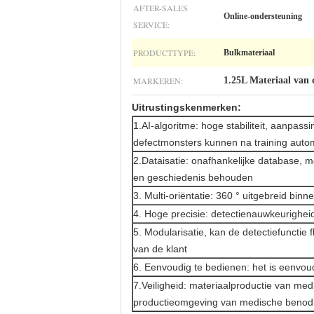
AFTER-SALES
Online-ondersteuning
SERVICE:
PRODUCTTYPE:
Bulkmateriaal
MARKEREN:
1.25L Materiaal van 
Uitrustingskenmerken:
1.AI-algoritme: hoge stabiliteit, aanpas
defectmonsters kunnen na training auto
2.Dataisatie: onafhankelijke database,
en geschiedenis behouden
3. Multi-oriëntatie: 360 ° uitgebreid bin
4. Hoge precisie: detectienauwkeurighei
5. Modularisatie, kan de detectiefunctie
van de klant
6. Eenvoudig te bedienen: het is eenvo
7.Veiligheid: materiaalproductie van med
productieomgeving van medische beno