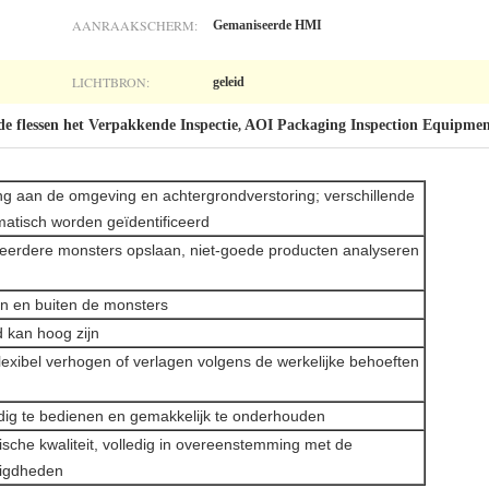
AANRAAKSCHERM:
Gemaniseerde HMI
LICHTBRON:
geleid
de flessen het Verpakkende Inspectie
AOI Packaging Inspection Equipme
,
sing aan de omgeving en achtergrondverstoring; verschillende
matisch worden geïdentificeerd
 meerdere monsters opslaan, niet-goede producten analyseren
nen en buiten de monsters
d kan hoog zijn
 flexibel verhogen of verlagen volgens de werkelijke behoeften
udig te bedienen en gemakkelijk te onderhouden
ische kwaliteit, volledig in overeenstemming met de
digdheden