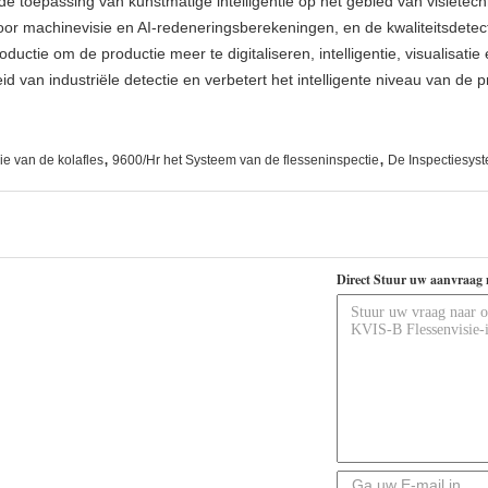
de toepassing van kunstmatige intelligentie op het gebied van visietec
r machinevisie en AI-redeneringsberekeningen, en de kwaliteitsdetect
roductie om de productie meer te digitaliseren, intelligentie, visualisat
id van industriële detectie en verbetert het intelligente niveau van de p
,
,
ie van de kolafles
9600/Hr het Systeem van de flesseninspectie
De Inspectiesyst
Direct Stuur uw aanvraag 