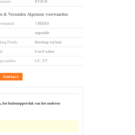
nummer:
KVIS-B
en & Verzenden Algemene voorwaarden:
stelaantal:
1 REEKS
negotiable
king Details:
Beroking-vrij hout
jd:
6 tot 8 weken
gscondities:
L/C, T/T
Contact
, het buitenoppervlak van het onderste