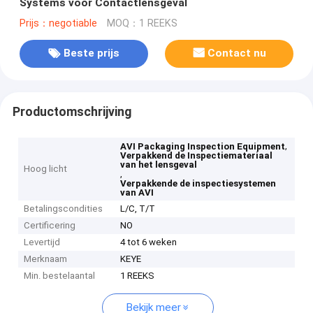
Systems voor Contactlensgeval
Prijs：negotiable
MOQ：1 REEKS
Beste prijs
Contact nu
Productomschrijving
,
AVI Packaging Inspection Equipment
Verpakkend de Inspectiemateriaal
van het lensgeval
Hoog licht
,
Verpakkende de inspectiesystemen
van AVI
Betalingscondities
L/C, T/T
Certificering
NO
Levertijd
4 tot 6 weken
Merknaam
KEYE
Min. bestelaantal
1 REEKS
Bekijk meer