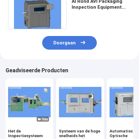
Al Rond AVI Packaging
Inspection Equipment
Systems voor
Contactlensgeval
Doorgaan
Geadviseerde Producten
Het de
Systeem van de hoge
Automatische
Inspectiesysteem
snelheids het
Optische