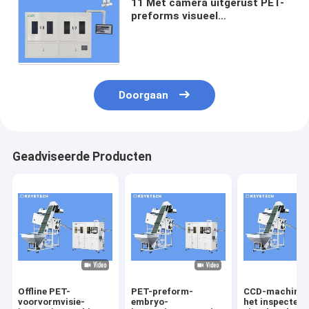
11 Met camera uitgerust PET-
preforms visueel
verpakkingsonderzoeksysteem
Doorgaan
Geadviseerde Producten
Offline PET-
PET-preform-
CCD-machine 
voorvormvisie-
embryo-
het inspectere