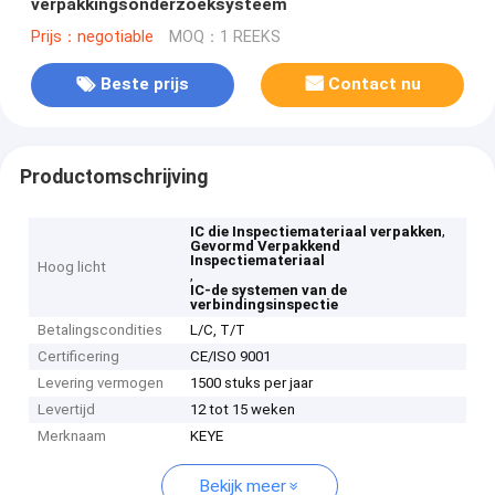
verpakkingsonderzoeksysteem
Prijs：negotiable
MOQ：1 REEKS
Beste prijs
Contact nu
Productomschrijving
,
IC die Inspectiemateriaal verpakken
Gevormd Verpakkend
Inspectiemateriaal
Hoog licht
,
IC-de systemen van de
verbindingsinspectie
Betalingscondities
L/C, T/T
Certificering
CE/ISO 9001
Levering vermogen
1500 stuks per jaar
Levertijd
12 tot 15 weken
Merknaam
KEYE
Bekijk meer