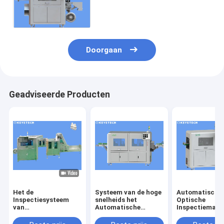
Document het
Tekortopsporing van de
Kopoppervlakte
Doorgaan
Geadviseerde Producten
Het de
Systeem van de hoge
Automatische
Inspectiesysteem
snelheids het
Optische
van
Automatische
Inspectiemach
druppelaarKroonkurk
Visuele Inspectie
voor het
loopt Detector voor
voor
Tekortopspori