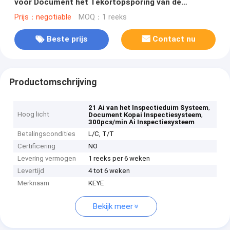
voor Document het Tekortopsporing van de
Kopoppervlakte
Prijs：negotiable
MOQ：1 reeks
Beste prijs
Contact nu
Productomschrijving
,
21 Ai van het Inspectieduim Systeem
Hoog licht
,
Document Kopai Inspectiesysteem
300pcs/min Ai Inspectiesysteem
Betalingscondities
L/C, T/T
Certificering
NO
Levering vermogen
1 reeks per 6 weken
Levertijd
4 tot 6 weken
Merknaam
KEYE
Bekijk meer