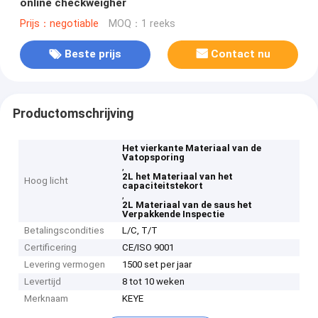
online checkweigher
Prijs：negotiable
MOQ：1 reeks
Beste prijs
Contact nu
Productomschrijving
Het vierkante Materiaal van de
Vatopsporing
,
2L het Materiaal van het
Hoog licht
capaciteitstekort
,
2L Materiaal van de saus het
Verpakkende Inspectie
Betalingscondities
L/C, T/T
Certificering
CE/ISO 9001
Levering vermogen
1500 set per jaar
Levertijd
8 tot 10 weken
Merknaam
KEYE