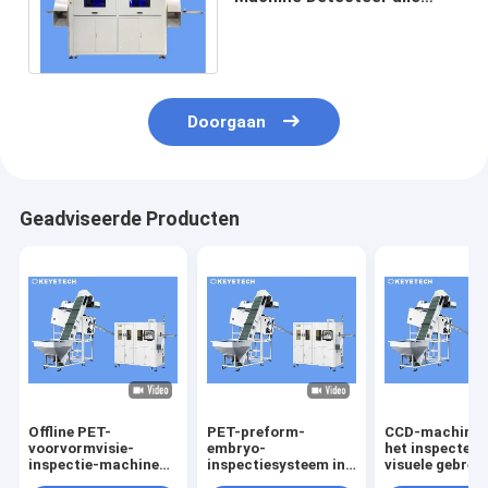
oppervlaktefouten met het
hanteringssysteem
Doorgaan
Geadviseerde Producten
Offline PET-
PET-preform-
CCD-machine 
voorvormvisie-
embryo-
het inspectere
inspectie-machine
inspectiesysteem in
visuele gebrek
met
de tijd
voor doorzicht