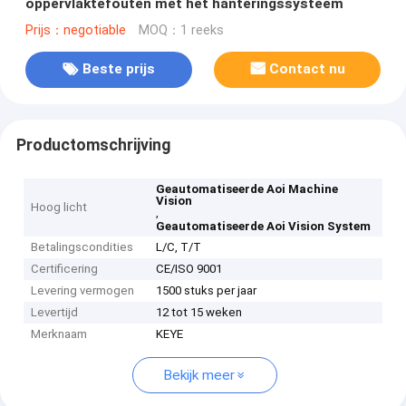
oppervlaktefouten met het hanteringssysteem
Prijs：negotiable
MOQ：1 reeks
Beste prijs
Contact nu
Productomschrijving
Geautomatiseerde Aoi Machine
Vision
Hoog licht
,
Geautomatiseerde Aoi Vision System
Betalingscondities
L/C, T/T
Certificering
CE/ISO 9001
Levering vermogen
1500 stuks per jaar
Levertijd
12 tot 15 weken
Merknaam
KEYE
Bekijk meer