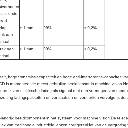
uiverheden
schillende
ren)
lap,
≥ 1 mm
99%
≤ 0,2%
rek aan
riaal
rek aan
≥ 1 mm
99%
≤ 0,2%
riaal
teit, hoge transmissiecapaciteit en hoge anti-interferentie-capaciteit v
CCD is momenteel de meest gebruikte beeldsensor in machine vision.Het
gebruik van elektrische lading als signaal.met een vermogen van meer
mzetting ladingspakketten en verplaatsen en versterken vervolgens de 
belangrijk beeldcomponent in het systeem voor machine vision.De telecen
ax van traditionele industriële lenzen corrigerenHet kan de vergroting