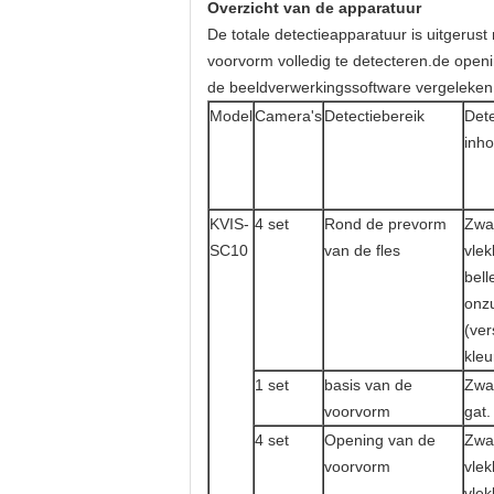
Overzicht van de apparatuur
De totale detectieapparatuur is uitgerust
voorvorm volledig te detecteren.de ope
de beeldverwerkingssoftware vergeleken
Model
Camera's
Detectiebereik
Dete
inh
KVIS-
4 set
Rond de prevorm
Zwa
SC10
van de fles
vlek
bell
onz
(ver
kleu
1 set
basis van de
Zwar
voorvorm
gat.
4 set
Opening van de
Zwa
voorvorm
vlek
vlek