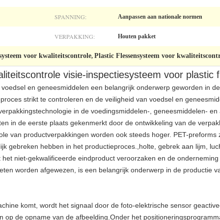
SPANNING:
Aanpassen aan nationale normen
VERPAKKING:
Houten pakket
steem voor kwaliteitscontrole
Plastic Flessensysteem voor kwaliteitscont
,
iteitscontrole visie-inspectiesysteem voor plastic 
van voedsel en geneesmiddelen een belangrijk onderwerp geworden in de
eproces strikt te controleren en de veiligheid van voedsel en geneesm
 verpakkingstechnologie in de voedingsmiddelen-, geneesmiddelen- en 
ten in de eerste plaats gekenmerkt door de ontwikkeling van de verpa
role van productverpakkingen worden ook steeds hoger. PET-preforms zi
ijk gebreken hebben in het productieproces.,holte, gebrek aan lijm, luc
rect het niet-gekwalificeerde eindproduct veroorzaken en de ondernemi
eten worden afgewezen, is een belangrijk onderwerp in de productie v
hine komt, wordt het signaal door de foto-elektrische sensor geactive
den op de opname van de afbeelding.Onder het positioneringsprogramm