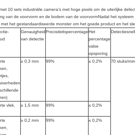
 met 10 sets industriële camera's met hoge pixels om de uiterlijke defec
ning van de voorvorm en de bodem van de voorvormNadat het systeem 
 met het gestandaardiseerde monster om het goede product en het sle
ctie-
Genauigheid
Precisiteitspercentage
Het
Detectiesnel
oud
van detectie
percentage
valse
opsporing
rte
≥ 0,3 mm
99%
≤ 0,2%
70 stuks/min
ken,
etjes,
uiverheden
schillende
ren)
te vlek,
≥ 1,5 mm
99%
≤ 0,2%
rte
≥ 0,2 mm
99%
≤ 0,2%
ken,
ken,