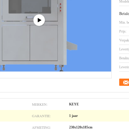
Model
Betal
Min. be
Prijs:
Verpak
Leverti
Betalin
Leveri
MERKEN:
KEYE
GARANTIE:
1 jaar
AFMETING:
230x120x185cm