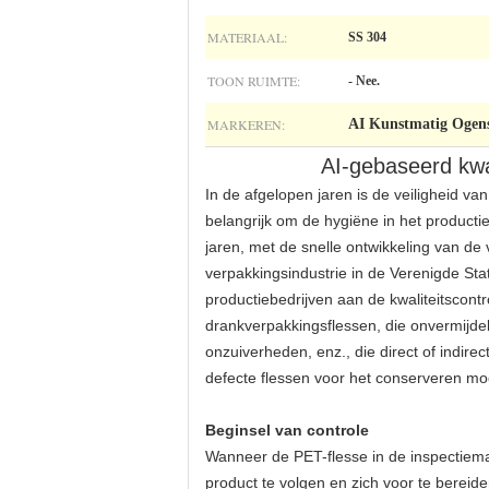
MATERIAAL:
SS 304
TOON RUIMTE:
- Nee.
MARKEREN:
AI Kunstmatig Ogensy
AI-gebaseerd kwal
In de afgelopen jaren is de veiligheid 
belangrijk om de hygiëne in het producti
jaren, met de snelle ontwikkeling van de
verpakkingsindustrie in de Verenigde Sta
productiebedrijven aan de kwaliteitscont
drankverpakkingsflessen, die onvermijdel
onzuiverheden, enz., die direct of indi
defecte flessen voor het conserveren mo
Beginsel van controle
Wanneer de PET-flesse in de inspectiemac
product te volgen en zich voor te berei