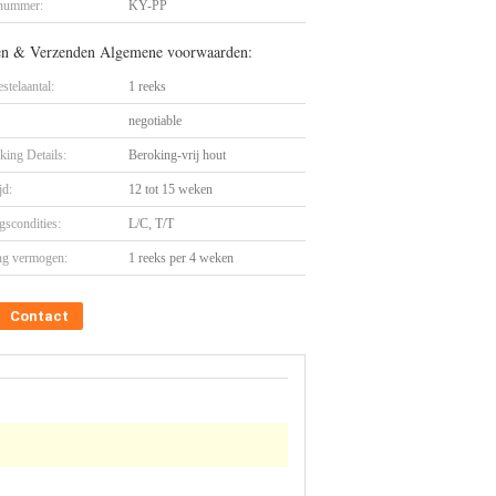
nummer:
KY-PP
en & Verzenden Algemene voorwaarden:
stelaantal:
1 reeks
negotiable
king Details:
Beroking-vrij hout
jd:
12 tot 15 weken
gscondities:
L/C, T/T
ng vermogen:
1 reeks per 4 weken
Contact