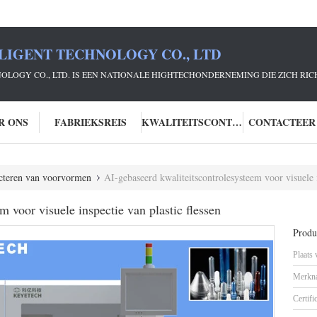
LIGENT TECHNOLOGY CO., LTD
NOLOGY CO., LTD. IS EEN NATIONALE HIGHTECHONDERNEMING DIE ZICH R
R ONS
FABRIEKSREIS
KWALITEITSCONTROLE
CONTACTEER
ecteren van voorvormen
AI-gebaseerd kwaliteitscontrolesysteem voor visuele i
 voor visuele inspectie van plastic flessen
Produc
Plaats
Merkn
Certifi