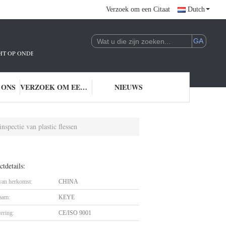
Verzoek om een Citaat
Dutch
ICHT OP ONDERZOEK EN ONTWIKKELING EN TOEPASSING VAN AI-TECHNOLO
 ONS
VERZOEK OM EEN CITAAT
NIEUWS
nspectie van plastic flessen
tdetails:
 van herkomst:
CHINA
aam:
KEYE
cering:
CE/ISO 9001