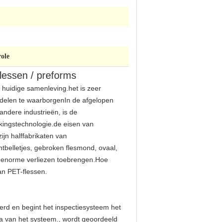
role
flessen / preforms
 huidige samenleving.het is zeer
iddelen te waarborgenIn de afgelopen
andere industrieën, is de
kkingstechnologie.de eisen van
jn halffabrikaten van
htbelletjes, gebroken flesmond, ovaal,
ng enorme verliezen toebrengen.Hoe
an PET-flessen.
erd en begint het inspectiesysteem het
a van het systeem., wordt geoordeeld