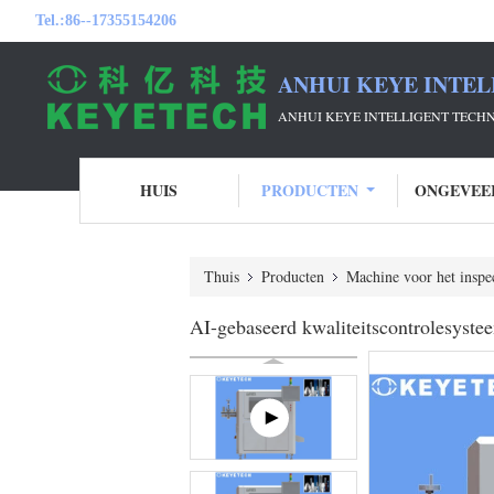
Tel.:
86--17355154206
ANHUI KEYE INTEL
ANHUI KEYE INTELLIGENT TECH
HUIS
PRODUCTEN
ONGEVEE
Thuis
Producten
Machine voor het insp
AI-gebaseerd kwaliteitscontrolesysteem