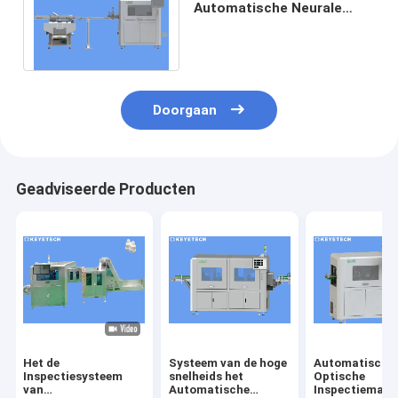
Automatische Neurale
Netwerken Aoi Vision van
het Inspectiesysteem
Doorgaan
Geadviseerde Producten
Het de
Systeem van de hoge
Automatische
Inspectiesysteem
snelheids het
Optische
van
Automatische
Inspectiemach