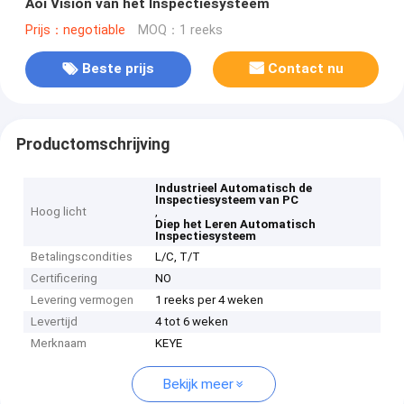
Aoi Vision van het Inspectiesysteem
Prijs：negotiable
MOQ：1 reeks
Beste prijs
Contact nu
Productomschrijving
Industrieel Automatisch de
Inspectiesysteem van PC
Hoog licht
,
Diep het Leren Automatisch
Inspectiesysteem
Betalingscondities
L/C, T/T
Certificering
NO
Levering vermogen
1 reeks per 4 weken
Levertijd
4 tot 6 weken
Merknaam
KEYE
Bekijk meer