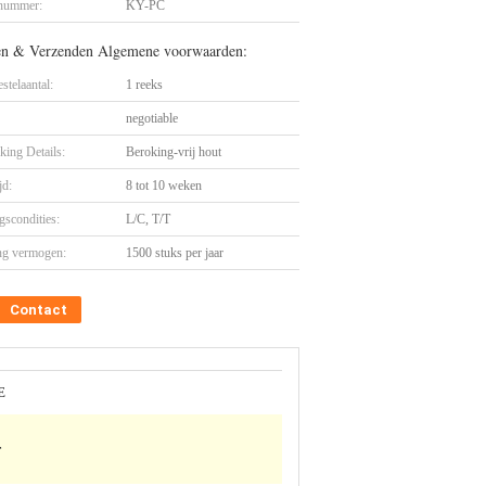
nummer:
KY-PC
en & Verzenden Algemene voorwaarden:
stelaantal:
1 reeks
negotiable
king Details:
Beroking-vrij hout
jd:
8 tot 10 weken
gscondities:
L/C, T/T
ng vermogen:
1500 stuks per jaar
Contact
E
r