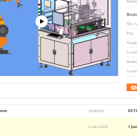
Model
Betal
Min. be
Prijs:
Verpak
Leverti
Betalin
Leveri
MERKEN:
steem
KEY
GARANTIE:
1 jaa