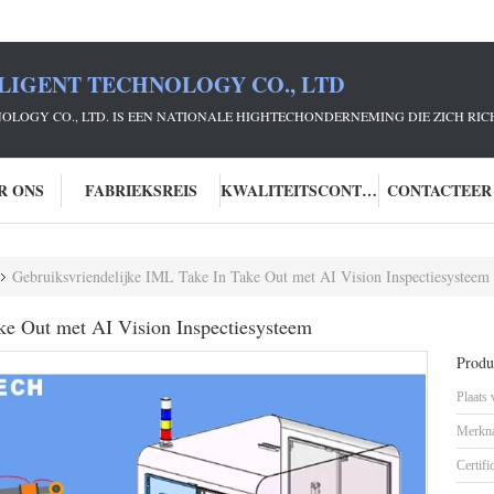
LIGENT TECHNOLOGY CO., LTD
NOLOGY CO., LTD. IS EEN NATIONALE HIGHTECHONDERNEMING DIE ZICH R
R ONS
FABRIEKSREIS
KWALITEITSCONTROLE
CONTACTEER
Gebruiksvriendelijke IML Take In Take Out met AI Vision Inspectiesysteem
ke Out met AI Vision Inspectiesysteem
Produc
Plaats
Merkn
Certifi