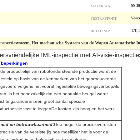
MATERIAAL:
SS 30
TESTRAPPORT:
Voorz
BETALING:
T/T, 
nspectiesysteem
Het mechanische Systeem van de Wapen Automatische In
,
ersvriendelijke IML-inspectie met AI-visie-inspecti
 beperkingen
 de productielijn van robotondersteunde productie wordt de
ngesteld op basis van de kenmerken van het geproduceerde
uitgevoerd volgens het vooraf ingestelde bewegingsverloopAls
open, is het noodzakelijk dat een bepaalde beugel wordt
ct te garanderen.een groot aantal speciale
ductpositie vast te leggenDe kosten zijn hoog en het werk
.
heid en betrouwbaarheid
:
Hoe hoger de precisievereisten
cisie van de vereiste jig.hoe moeilijker het is voor de
keer nauwkeurig en betrouwbaar te monteren.