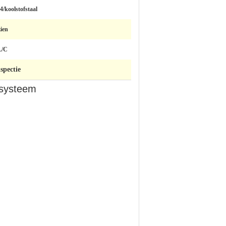
4/koolstofstaal
ien
L/C
spectie
esysteem