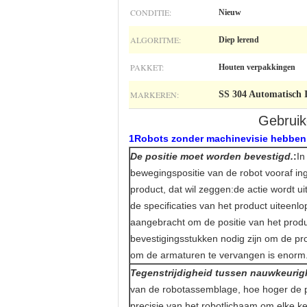
CONDITIE:
Nieuw
ALGORITME:
Diep lerend
PAKKET:
Houten verpakkingen
MARKEREN:
SS 304 Automatisch I
Gebruik
1Robots zonder machinevisie hebben
De positie moet worden bevestigd.
:
In
bewegingspositie van de robot vooraf i
product, dat wil zeggen:de actie wordt 
de specificaties van het product uiteenl
aangebracht om de positie van het produ
bevestigingsstukken nodig zijn om de pro
om de armaturen te vervangen is enorm
Tegenstrijdigheid tussen nauwkeurig
van de robotassemblage, hoe hoger de pre
precisie van het robotlichaam om elke 