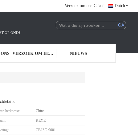
Verzoek om een Citaat
Dutch
ICHT OP ONDERZOEK EN ONTWIKKELING EN TOEPASSING VAN AI-TECHNOLO
 ONS
VERZOEK OM EEN CITAAT
NIEUWS
tdetails:
 van herkomst:
China
aam:
KEYE
cering:
CE/ISO 9001