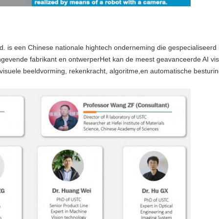
td. is een Chinese nationale hightech onderneming die gespecialiseerd i
aangevende fabrikant en ontwerperHet kan de meest geavanceerde AI vis
isuele beeldvorming, rekenkracht, algoritme,en automatische besturin