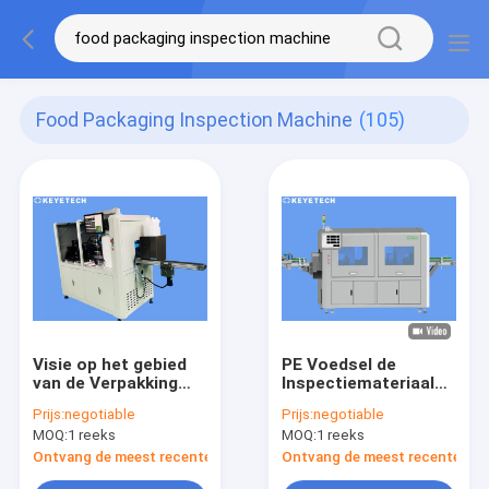
Food Packaging Inspection Machine
(105)
Visie op het gebied
PE Voedsel de
van de Verpakking
Inspectiemateriaal
van
van
Prijs:
negotiable
Prijs:
negotiable
Inspectiemachine
Verpakkingscontainers
MOQ:
1 reeks
MOQ:
1 reeks
met Kunstmatige
met Online Camera
intelligentie
Ontvang de meest recente Prijs
Ontvang de meest recente Prij