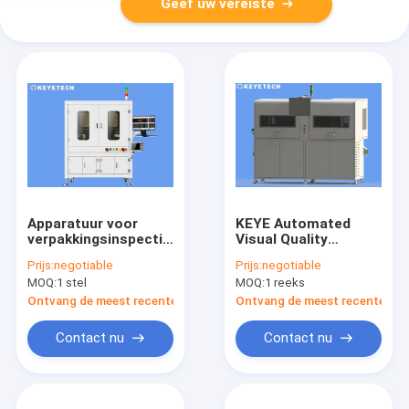
Geef uw vereiste
Apparatuur voor
KEYE Automated
verpakkingsinspectie
Visual Quality
voor het controleren
Inspection-Machine
Prijs:
negotiable
Prijs:
negotiable
van de positie van
Hoge Precisie
MOQ:
1 stel
MOQ:
1 reeks
het flesetiket
Ontvang de meest recente Prijs
Ontvang de meest recente Prij
Contact nu
Contact nu