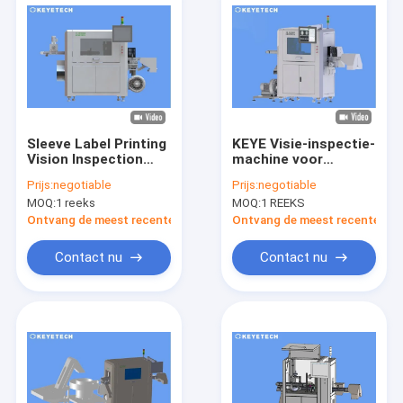
Sleeve Label Printing
KEYE Visie-inspectie-
Vision Inspection
machine voor
Machine met AI
etikettering van
Prijs:
negotiable
Prijs:
negotiable
Software Detection
levensmiddelenverpakkin
MOQ:
1 reeks
MOQ:
1 REEKS
Ontvang de meest recente Prijs
Ontvang de meest recente Prij
Contact nu
Contact nu
Huis
Producten
Ongeveer ons