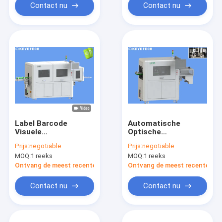
Contact nu
Contact nu
Label Barcode
Automatische
Visuele
Optische
Inspectiemachine
Inspectiemachine
Prijs:
negotiable
Prijs:
negotiable
voor
voor het
MOQ:
1 reeks
MOQ:
1 reeks
Productdefectdetectie
Tekortopsporing van
de
Ontvang de meest recente Prijs
Ontvang de meest recente Prij
Productoppervlakte
Contact nu
Contact nu