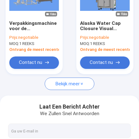
Fabrieksreis
Kwaliteitscontrole
Verpakkingsmachine
Alaska Water Cap
voor de
Closure Visual
Contacteer ons
voedingsmiddelen-
Inspection Machine
Prijs:
negotiable
Prijs:
negotiable
en drankenindustrie
voor de
MOQ:
1 REEKS
MOQ:
1 REEKS
voedingsmiddelen-
Nieuws
en drankenindustrie
Ontvang de meest recente Prijs
Ontvang de meest recente Prij
Verzoek om een Citaat
Contact nu
Contact nu
Bekijk meer
Bottel inspectie machine
Kapcontrole-machine
Laat Een Bericht Achter
We Zullen Snel Antwoorden
Machine voor het inspecteren van voorvormen
IML-inspectiemachine