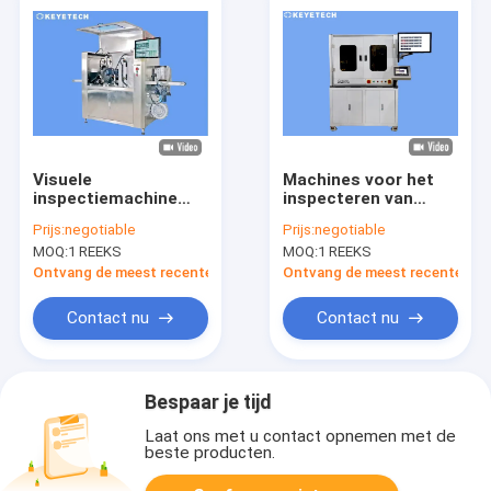
Visuele
Machines voor het
inspectiemachine
inspecteren van
voor AOI
vloeibare
Prijs:
negotiable
Prijs:
negotiable
(Automatische
poederproducten in
MOQ:
1 REEKS
MOQ:
1 REEKS
Optische Inspectie)
glascontainers
van plastic
Ontvang de meest recente Prijs
Ontvang de meest recente Prij
dopsluitingen voor
de voedings- en
Contact nu
Contact nu
drankenindustrie
Bespaar je tijd
Laat ons met u contact opnemen met de
beste producten.