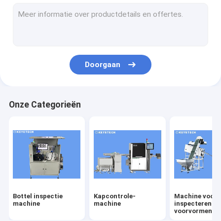
labelcontrole-machine
Rigiede plastische visieoplossingen
Overige productcontrole
Doorgaan
Onze Categorieën
Bottel inspectie
Kapcontrole-
Machine voor 
machine
machine
inspecteren v
voorvormen