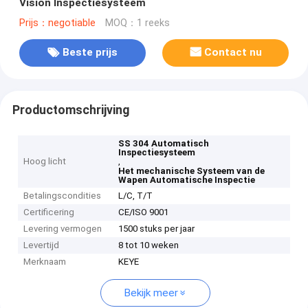
Vision Inspectiesysteem
Prijs：negotiable
MOQ：1 reeks
Beste prijs
Contact nu
Productomschrijving
SS 304 Automatisch
Inspectiesysteem
Hoog licht
,
Het mechanische Systeem van de
Wapen Automatische Inspectie
Betalingscondities
L/C, T/T
Certificering
CE/ISO 9001
Levering vermogen
1500 stuks per jaar
Levertijd
8 tot 10 weken
Merknaam
KEYE
Bekijk meer