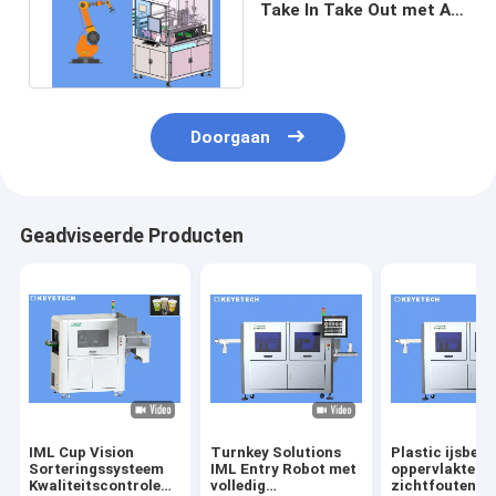
Take In Take Out met AI
Vision Inspectiesysteem
Doorgaan
Geadviseerde Producten
IML Cup Vision
Turnkey Solutions
Plastic ijsbeke
Sorteringssysteem
IML Entry Robot met
oppervlakte
Kwaliteitscontrole
volledig
zichtfouten