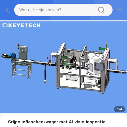
2
/
4
Grijpolieflescheekwager met AI-visie-inspectie-