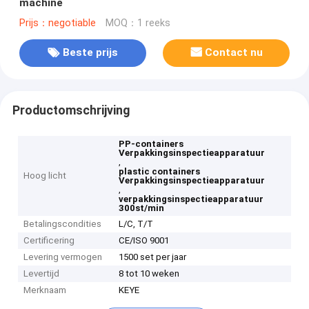
machine
Prijs：negotiable
MOQ：1 reeks
Beste prijs
Contact nu
Productomschrijving
PP-containers
Verpakkingsinspectieapparatuur
,
plastic containers
Hoog licht
Verpakkingsinspectieapparatuur
,
verpakkingsinspectieapparatuur
300st/min
Betalingscondities
L/C, T/T
Certificering
CE/ISO 9001
Levering vermogen
1500 set per jaar
Levertijd
8 tot 10 weken
Merknaam
KEYE