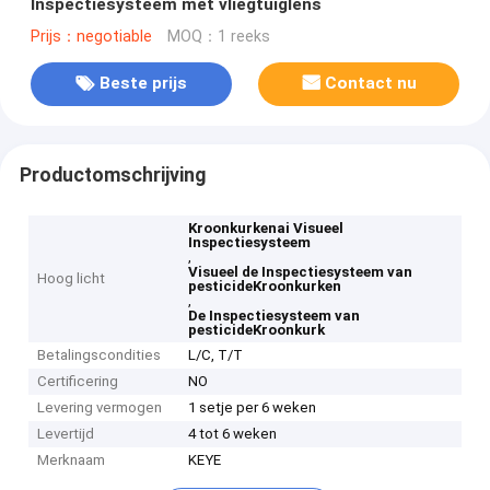
Inspectiesysteem met vliegtuiglens
Prijs：negotiable
MOQ：1 reeks
Beste prijs
Contact nu
Productomschrijving
Kroonkurkenai Visueel
Inspectiesysteem
,
Visueel de Inspectiesysteem van
Hoog licht
pesticideKroonkurken
,
De Inspectiesysteem van
pesticideKroonkurk
Betalingscondities
L/C, T/T
Certificering
NO
Levering vermogen
1 setje per 6 weken
Levertijd
4 tot 6 weken
Merknaam
KEYE