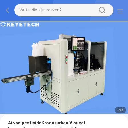
2
/
3
Ai van pesticideKroonkurken Visueel