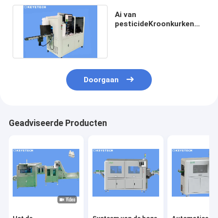
Ai van
pesticideKroonkurken
Visueel
Inspectiesysteem met
vliegtuiglens
Doorgaan
Geadviseerde Producten