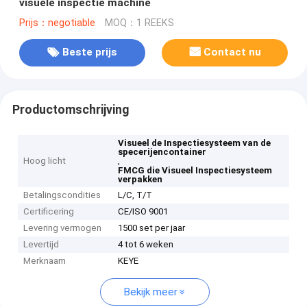
visuele inspectie machine
Prijs：negotiable
MOQ：1 REEKS
Beste prijs
Contact nu
Productomschrijving
Visueel de Inspectiesysteem van de
specerijencontainer
Hoog licht
,
FMCG die Visueel Inspectiesysteem
verpakken
Betalingscondities
L/C, T/T
Certificering
CE/ISO 9001
Levering vermogen
1500 set per jaar
Levertijd
4 tot 6 weken
Merknaam
KEYE
Bekijk meer