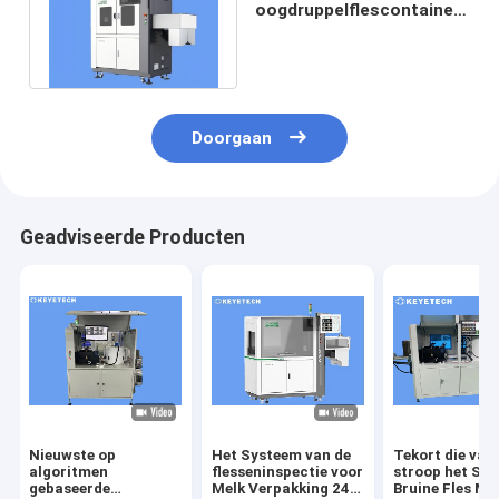
oogdruppelflescontainers
Online visuele inspectie
machine
Doorgaan
Geadviseerde Producten
Nieuwste op
Het Systeem van de
Tekort die van
algoritmen
flesseninspectie voor
stroop het Spe
gebaseerde
Melk Verpakking 240
Bruine Fles Ma