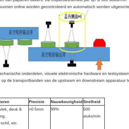
 kunnen online worden gecontroleerd en automatisch worden uitgesorte
echanische onderdelen, visuele elektronische hardware en testsystee
op de transportbanden van de upstream en downstream apparatuur te
teren
Precisie
Nauwkeurigheid
Snelheid
vlek, deuk &
>0.5mm
99%
500
ing,
stuks/min
schil, etc.