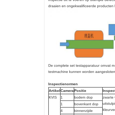
draaien en ongekwalificeerde producten
De complete set testapparatuur omvat m
testmachine kunnen worden aangesloten 
Inspectienormen
Artikel
Camera
Positie
Inspec
KVIS
1
bodem dop
zwarte 
uitstulp
1
bovenkant dop
kleurver
4
binnenzijde