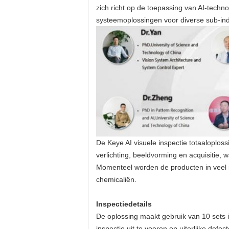
zich richt op de toepassing van AI-techno
systeemoplossingen voor diverse sub-ind
De Keye AI visuele inspectie totaaloplos
verlichting, beeldvorming en acquisitie,
Momenteel worden de producten in veel in
chemicaliën.
Inspectiedetails
De oplossing maakt gebruik van 10 sets i
inspectie uit te voeren op uiterlijke def