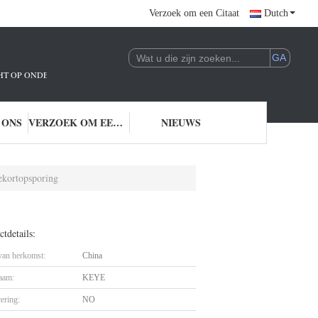
Verzoek om een Citaat
Dutch
ICHT OP ONDERZOEK EN ONTWIKKELING EN TOEPASSING VAN AI-TECHNOLO
 ONS
VERZOEK OM EEN CITAAT
NIEUWS
ekortopsporing
tdetails:
 van herkomst:
China
aam:
KEYE
cering:
NO