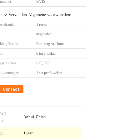
nummer:
KVIS
en & Verzenden Algemene voorwaarden:
stelaantal:
1 reeks
negotiable
king Details:
Beroking-vrij hout
jd:
6 tot 8 weken
gscondities:
L/C, T/T
ng vermogen:
1 set per 8 weken
Contact
VAN
Anhui, China
T:
E:
1 jaar