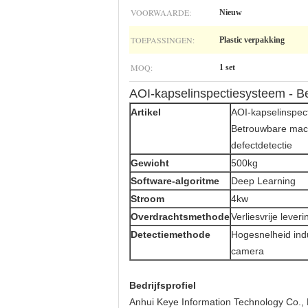
VOORWAARDE:
Nieuw
TOEPASSINGEN:
Plastic verpakking
MOQ:
1 set
AOI-kapselinspectiesysteem - B
Artikel
AOI-kapselinspec
Betrouwbare mac
defectdetectie
Gewicht
500kg
Software-algoritme
Deep Learning
Stroom
4kw
Overdrachtsmethode
Verliesvrije leveri
Detectiemethode
Hogesnelheid indu
camera
Bedrijfsprofiel
Anhui Keye Information Technology Co., 