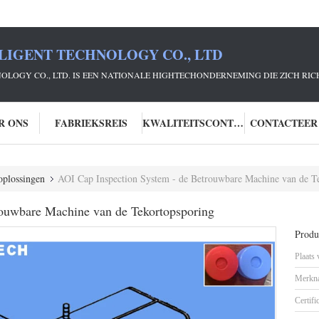
LIGENT TECHNOLOGY CO., LTD
NOLOGY CO., LTD. IS EEN NATIONALE HIGHTECHONDERNEMING DIE ZICH R
R ONS
FABRIEKSREIS
KWALITEITSCONTROLE
CONTACTEER
eoplossingen
AOI Cap Inspection System - de Betrouwbare Machine van de T
rouwbare Machine van de Tekortopsporing
Produc
Plaats
Merkn
Certifi