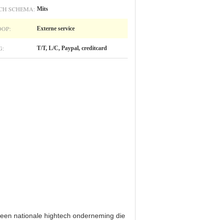
CH SCHEMA:
Mits
OP:
Externe service
G:
T/T, L/C, Paypal, creditcard
 een nationale hightech onderneming die