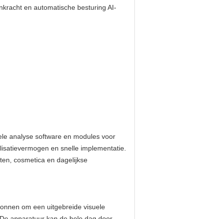
enkracht en automatische besturing AI-
uele analyse software en modules voor
alisatievermogen en snelle implementatie.
ten, cosmetica en dagelijkse
onnen om een ​​uitgebreide visuele
n. De apparatuur kan de hele dag door