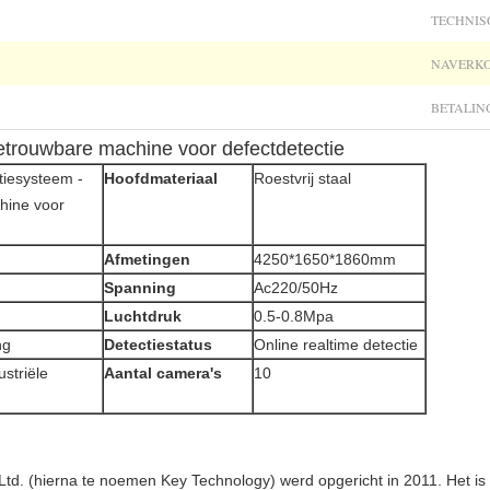
TECHNIS
NAVERKO
BETALIN
etrouwbare machine voor defectdetectie
tiesysteem -
Hoofdmateriaal
Roestvrij staal
hine voor
Afmetingen
4250*1650*1860mm
Spanning
Ac220/50Hz
Luchtdruk
0.5-0.8Mpa
ng
Detectiestatus
Online realtime detectie
striële
Aantal camera's
10
Ltd. (hierna te noemen Key Technology) werd opgericht in 2011. Het is