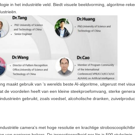
logie in het industriële veld. Biedt visuele beeldvorming, algoritme-rek
ustrieën.
sing maakt gebruik van 's werelds beste AI-algoritme, uitgerust met vis
 wat de voordelen heeft van een kleine steekproefomvang, sterke gener
dustrieën gebruikt, zoals voedsel, alcoholische dranken, zuivelproduc
ndustriële camera's met hoge resolutie en krachtige stroboscooplichtbr
ecten van papieren bekers. De inspectiesnelheid per lijn is 500 stuks/mi