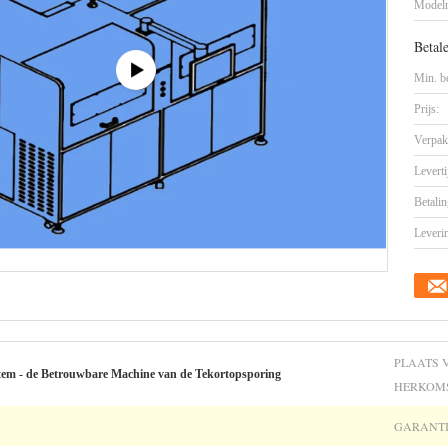
Model
Betal
Min. be
Prijs:
Verpak
Leverti
Betalin
Leveri
PLAATS 
tem - de Betrouwbare Machine van de Tekortopsporing
HERKOMS
GARANTI