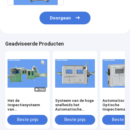
Doorgaan
Geadviseerde Producten
Het de
Systeem van de hoge
Automatische
Inspectiesysteem
snelheids het
Optische
van
Automatische
Inspectiemach
druppelaarKroonkurk
Visuele Inspectie
voor het
loopt Detector voor
voor
Tekortopspori
Beste prijs
Beste prijs
Beste pri
Plastic Verpakking
Beeldkwaliteitscontrole
de
over
Productopperv