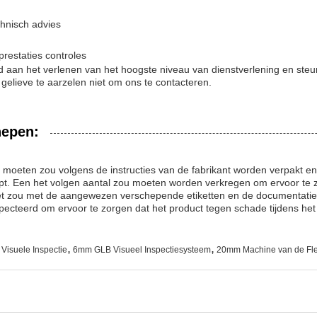
hnisch advies
restaties controles
 aan het verlenen van het hoogste niveau van dienstverlening en steu
 gelieve te aarzelen niet om ons te contacteren.
hepen:
e moeten zou volgens de instructies van de fabrikant worden verpakt
ept. Een het volgen aantal zou moeten worden verkregen om ervoor te 
kket zou met de aangewezen verschepende etiketten en de documentati
ecteerd om ervoor te zorgen dat het product tegen schade tijdens he
,
,
Visuele Inspectie
6mm GLB Visueel Inspectiesysteem
20mm Machine van de Fles