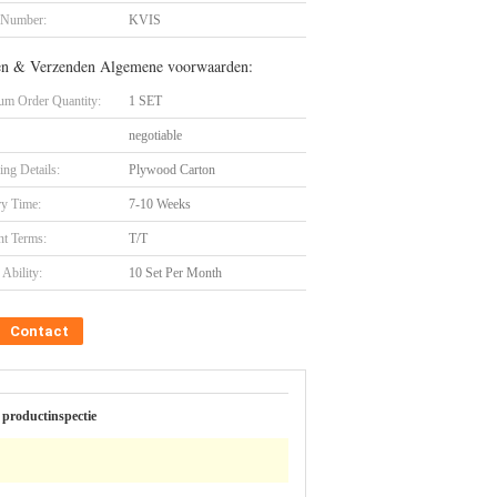
 Number:
KVIS
en & Verzenden Algemene voorwaarden:
m Order Quantity:
1 SET
negotiable
ing Details:
Plywood Carton
ry Time:
7-10 Weeks
t Terms:
T/T
Ability:
10 Set Per Month
Contact
 productinspectie