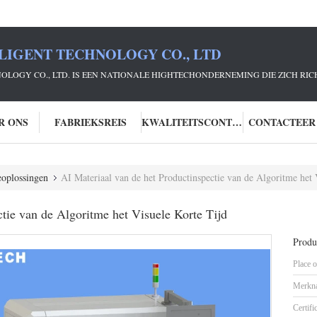
LIGENT TECHNOLOGY CO., LTD
NOLOGY CO., LTD. IS EEN NATIONALE HIGHTECHONDERNEMING DIE ZICH R
R ONS
FABRIEKSREIS
KWALITEITSCONTROLE
CONTACTEER
ieoplossingen
AI Materiaal van de het Productinspectie van de Algoritme het 
ctie van de Algoritme het Visuele Korte Tijd
Produc
Place o
Merkn
Certifi