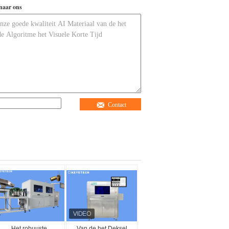
naar ons
Contact
Het robuuste
Van de het Deksel