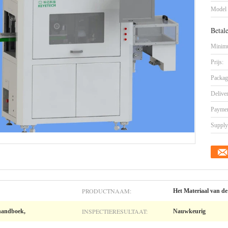
Model
Betal
Minimu
Prijs:
Packag
Delive
Paymen
Supply 
PRODUCTNAAM:
Het Materiaal van de
INSPECTIERESULTAAT:
handboek,
Nauwkeurig