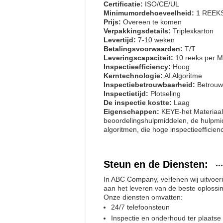
Certificatie:
ISO/CE/UL
Minimumordehoeveelheid:
1 REEK
Prijs:
Overeen te komen
Verpakkingsdetails:
Triplexkarton
Levertijd:
7-10 weken
Betalingsvoorwaarden:
T/T
Leveringscapaciteit:
10 reeks per 
Inspectieefficiency:
Hoog
Kerntechnologie:
AI Algoritme
Inspectiebetrouwbaarheid:
Betrouw
Inspectietijd:
Plotseling
De inspectie kostte:
Laag
Eigenschappen:
KEYE-het Materiaal 
beoordelingshulpmiddelen, de hulpmid
algoritmen, die hoge inspectieefficien
Steun en de Diensten:
In ABC Company, verlenen wij uitvoer
aan het leveren van de beste oplossi
Onze diensten omvatten:
24/7 telefoonsteun
Inspectie en onderhoud ter plaatse