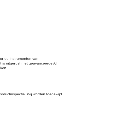
or de instrumenten van
t is uitgerust met geavanceerde AI
kken.
roductinspectie. Wij worden toegewijd