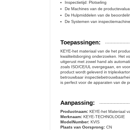
Inspectietijd: Plotseling
De Machines van de productevalua
De Hulpmiddelen van de beoordeli
De Systemen van inspectiemachin
Toepassingen:
KEYE-het materiaal van de het produc
kwaliteitsborging onderzoeken. Het v
uitgerust met zowel hand als automatis
zoals ISO/CE/UL overgegaan, en voo
product wordt geleverd in triplexkart
betrouwbaar inspectiebetrouwbaarhei
is perfect voor de apparaten van de p
Aanpassing:
Productnaam:
KEYE-het Materiaal va
Merknaam:
KEYE-TECHNOLOGIE
ModelNumber:
KVIS
Plaats van Oorsprong:
CN