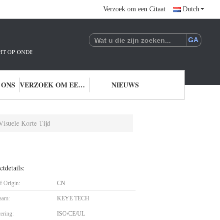
Verzoek om een Citaat
Dutch
ICHT OP ONDERZOEK EN ONTWIKKELING EN TOEPASSING VAN AI-TECHNOLO
 ONS
VERZOEK OM EEN CITAAT
NIEUWS
Visuele Korte Tijd
tdetails:
f Origin:
CN
aam:
KEYE TECH
cering:
ISO/CE/UL