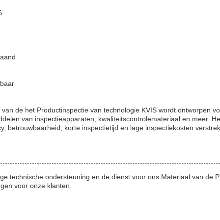
S
Maand
baar
van de het Productinspectie van technologie KVIS wordt ontworpen vo
delen van inspectieapparaten, kwaliteitscontrolemateriaal en meer. He
cy, betrouwbaarheid, korte inspectietijd en lage inspectiekosten verstre
ige technische ondersteuning en de dienst voor ons Materiaal van de P
ngen voor onze klanten.