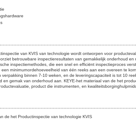
tie
ngshardware
es
tinspectie van KVIS van technologie wordt ontworpen voor productevalu
oorziet betrouwbare inspectieresultaten van gemakkelijk onderhoud en 
che inspectiemethodes, die een snel en efficiënt inspectieproces verstr
r een minimumordehoeveelheid van één reeks aan een overeen te kom
on verpakking binnen 7-10 weken, en de leveringscapaciteit is tot 10 r
d en gemak van onderhoud aan. KEYE-het materiaal van de het produc
roductevaluatie, product die instrumenten, en kwaliteitsborginghulpmi
n de het Productinspectie van technologie KVIS