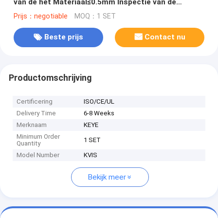
van de het Materiaal≤0.5mm Inspectie van de
Verpakkingsinspectie
Prijs：negotiable
MOQ：1 SET
Beste prijs
Contact nu
Productomschrijving
Certificering
ISO/CE/UL
Delivery Time
6-8 Weeks
Merknaam
KEYE
Minimum Order
1 SET
Quantity
Model Number
KVIS
Bekijk meer