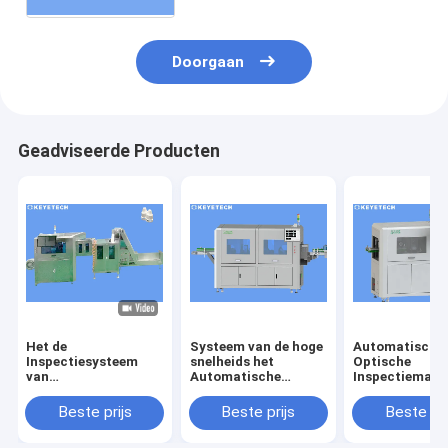
Verpakkingsinspectie
Doorgaan
Geadviseerde Producten
Het de
Systeem van de hoge
Automatische
Inspectiesysteem
snelheids het
Optische
van
Automatische
Inspectiemach
druppelaarKroonkurk
Visuele Inspectie
voor het
loopt Detector voor
voor
Tekortopspori
Beste prijs
Beste prijs
Beste pri
Plastic Verpakking
Beeldkwaliteitscontrole
de
over
Productopperv