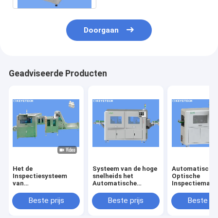
Gegevensoutput
Doorgaan
Geadviseerde Producten
Het de
Systeem van de hoge
Automatische
Inspectiesysteem
snelheids het
Optische
van
Automatische
Inspectiemach
druppelaarKroonkurk
Visuele Inspectie
voor het
loopt Detector voor
voor
Tekortopspori
Beste prijs
Beste prijs
Beste pri
Plastic Verpakking
Beeldkwaliteitscontrole
de
over
Productopperv