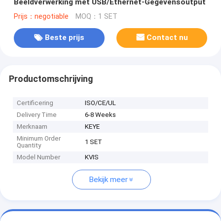
Beeldverwerking met USB/Ethernet-Gegevensoutput
Prijs：negotiable
MOQ：1 SET
Beste prijs
Contact nu
Productomschrijving
Certificering
ISO/CE/UL
Delivery Time
6-8 Weeks
Merknaam
KEYE
Minimum Order
1 SET
Quantity
Model Number
KVIS
Bekijk meer