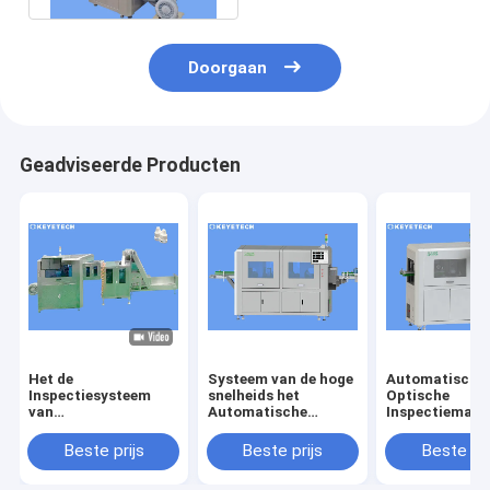
Doorgaan
Geadviseerde Producten
Het de
Systeem van de hoge
Automatische
Inspectiesysteem
snelheids het
Optische
van
Automatische
Inspectiemach
druppelaarKroonkurk
Visuele Inspectie
voor het
loopt Detector voor
voor
Tekortopspori
Beste prijs
Beste prijs
Beste pri
Plastic Verpakking
Beeldkwaliteitscontrole
de
over
Productopperv