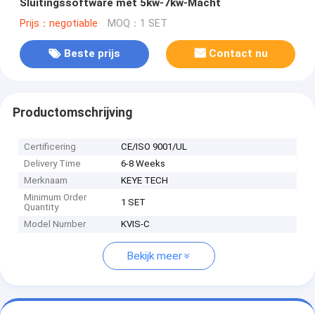
Sluitingssoftware met 5kw-7kw-Macht
Prijs：negotiable
MOQ：1 SET
Beste prijs
Contact nu
Productomschrijving
Certificering
CE/ISO 9001/UL
Delivery Time
6-8 Weeks
Merknaam
KEYE TECH
Minimum Order
1 SET
Quantity
Model Number
KVIS-C
Bekijk meer