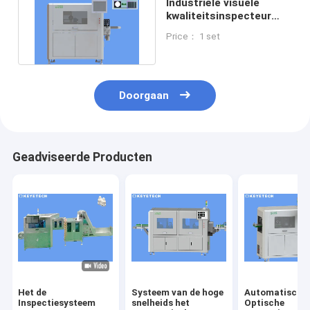
Industriële visuele
kwaliteitsinspecteur
met SS 304
Price： 1 set
machinemateriaal
Doorgaan
Geadviseerde Producten
Het de
Systeem van de hoge
Automatische
Inspectiesysteem
snelheids het
Optische