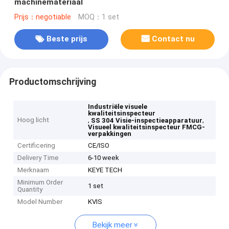
machinemateriaal
Prijs：negotiable
MOQ：1 set
Beste prijs
Contact nu
Productomschrijving
Industriële visuele
kwaliteitsinspecteur
Hoog licht
,
,
SS 304 Visie-inspectieapparatuur
Visueel kwaliteitsinspecteur FMCG-
verpakkingen
Certificering
CE/ISO
Delivery Time
6-10 week
Merknaam
KEYE TECH
Minimum Order
1 set
Quantity
Model Number
KVIS
Bekijk meer