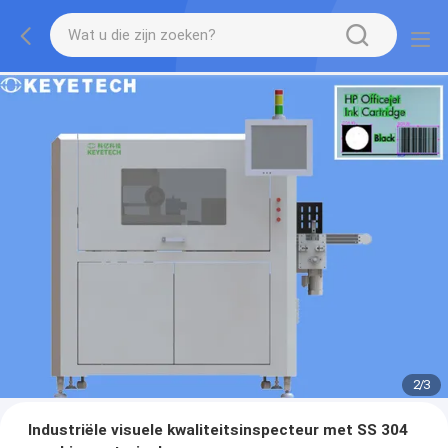
2
/
3
Industriële visuele kwaliteitsinspecteur met SS 304