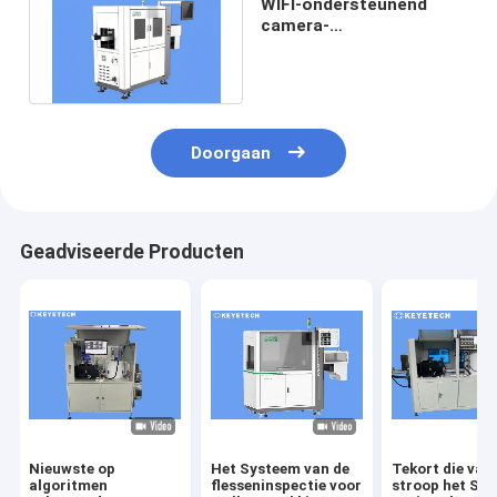
WIFI-ondersteunend
camera-
inspectiesysteem voor
15 ml oogdruppelfles
Doorgaan
Geadviseerde Producten
Nieuwste op
Het Systeem van de
Tekort die van
algoritmen
flesseninspectie voor
stroop het Spe