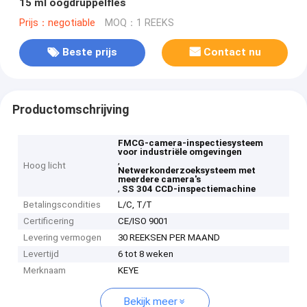
15 ml oogdruppelfles
Prijs：negotiable
MOQ：1 REEKS
Beste prijs
Contact nu
Productomschrijving
FMCG-camera-inspectiesysteem
voor industriële omgevingen
,
Hoog licht
Netwerkonderzoeksysteem met
meerdere camera's
,
SS 304 CCD-inspectiemachine
Betalingscondities
L/C, T/T
Certificering
CE/ISO 9001
Levering vermogen
30 REEKSEN PER MAAND
Levertijd
6 tot 8 weken
Merknaam
KEYE
Bekijk meer