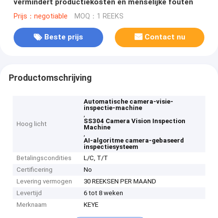
vermindert productiekosten en menselijke fouten
Prijs：negotiable
MOQ：1 REEKS
Beste prijs
Contact nu
Productomschrijving
Automatische camera-visie-
inspectie-machine
,
SS304 Camera Vision Inspection
Hoog licht
Machine
,
AI-algoritme camera-gebaseerd
inspectiesysteem
Betalingscondities
L/C, T/T
Certificering
No
Levering vermogen
30 REEKSEN PER MAAND
Levertijd
6 tot 8 weken
Merknaam
KEYE