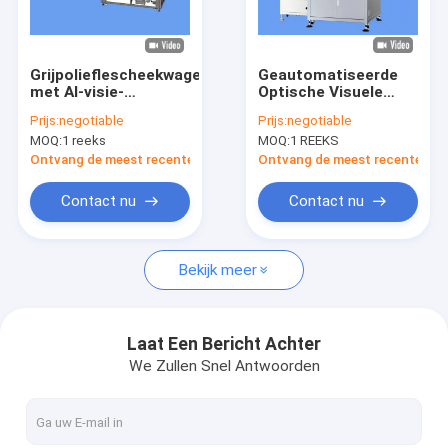
Fabrieksreis
Kwaliteitscontrole
Grijpolieflescheekwager
Geautomatiseerde
met AI-visie-
Optische Visuele
Contacteer ons
inspectie-machine
Inspectiemachine
Prijs:
negotiable
Prijs:
negotiable
voor Rubberen
MOQ:
1 reeks
MOQ:
1 REEKS
Ringen met HMI-
Nieuws
ondersteuning
Ontvang de meest recente Prijs
Ontvang de meest recente Prij
Verzoek om een Citaat
Contact nu
Contact nu
Bekijk meer
Bottel inspectie machine
Kapcontrole-machine
Laat Een Bericht Achter
We Zullen Snel Antwoorden
Machine voor het inspecteren van voorvormen
IML-inspectiemachine