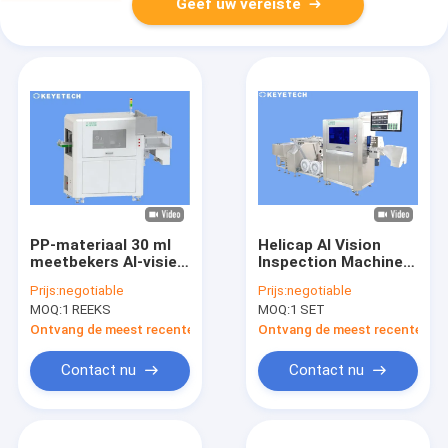
Geef uw vereiste
PP-materiaal 30 ml
Helicap AI Vision
meetbekers AI-visie-
Inspection Machine
inspectie-machine
met cap handling
Prijs:
negotiable
Prijs:
negotiable
voedingsapparaat
MOQ:
1 REEKS
MOQ:
1 SET
Ontvang de meest recente Prijs
Ontvang de meest recente Prij
Contact nu
Contact nu