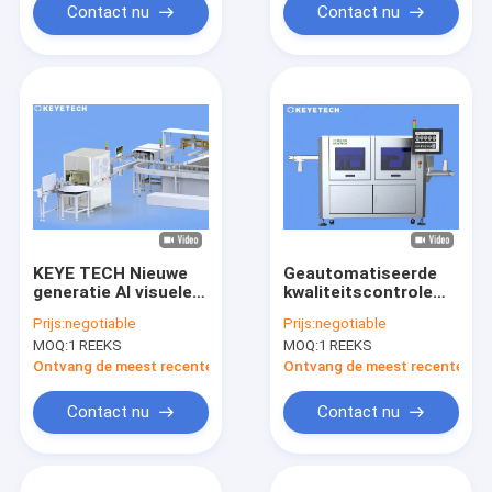
Contact nu
Contact nu
KEYE TECH Nieuwe
Geautomatiseerde
generatie AI visuele
kwaliteitscontrole
inspectie machine
van gedrukte
Prijs:
negotiable
Prijs:
negotiable
met ingebedde
etiketten
MOQ:
1 REEKS
MOQ:
1 REEKS
computer
verpakkingen AI
visuele inspectie
Ontvang de meest recente Prijs
Ontvang de meest recente Prij
machine
Contact nu
Contact nu