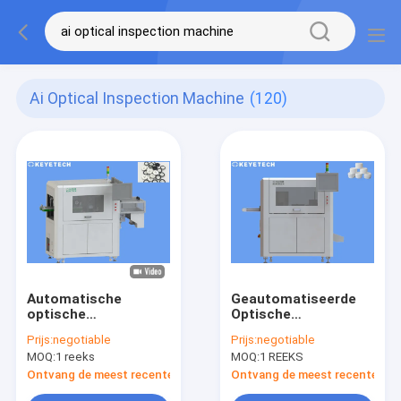
Ai Optical Inspection Machine
(120)
Automatische
Geautomatiseerde
optische
Optische
inspectiemachine
Inspectiemachine
Prijs:
negotiable
Prijs:
negotiable
voor medische
voor Plastic GLB-
MOQ:
1 reeks
MOQ:
1 REEKS
plastic industrie-
Sluitingen
accessoires
Ontvang de meest recente Prijs
Ontvang de meest recente Prij