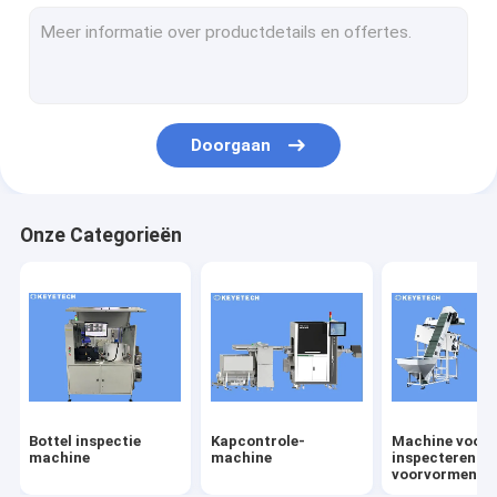
labelcontrole-machine
Rigiede plastische visieoplossingen
Overige productcontrole
Doorgaan
Onze Categorieën
Bottel inspectie
Kapcontrole-
Machine voor 
machine
machine
inspecteren v
voorvormen