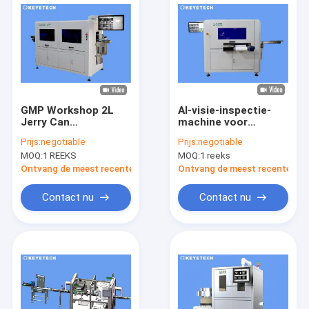
GMP Workshop 2L
AI-visie-inspectie-
Jerry Can
machine voor
geautomatiseerde
compressie-injectie-
Prijs:
negotiable
Prijs:
negotiable
optische visuele
gevormde
MOQ:
1 REEKS
MOQ:
1 reeks
inspectie machine
dopsluitingen
Ontvang de meest recente Prijs
Ontvang de meest recente Prij
Contact nu
Contact nu
Huis
Producten
Ongeveer ons