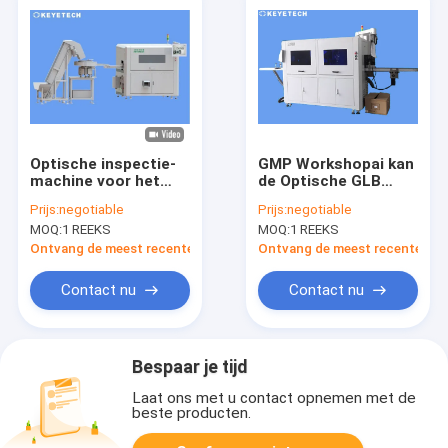
Optische inspectie-
GMP Workshopai kan
machine voor het
de Optische GLB
binnenste deel van
machine van het
Prijs:
negotiable
Prijs:
negotiable
het helikopterblad
Inspectiesysteem
MOQ:
1 REEKS
MOQ:
1 REEKS
met online
voor Melkpoeder
afstotenfuncties
Ontvang de meest recente Prijs
Ontvang de meest recente Prij
Contact nu
Contact nu
Bespaar je tijd
Laat ons met u contact opnemen met de
beste producten.