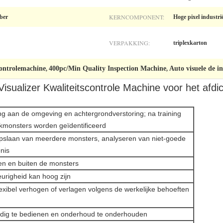
KERNCOMPONENT:
ber
Hoge pixel industri
VERPAKKING:
triplexkarton
ntrolemachine
400pc/Min Quality Inspection Machine
Auto visuele de
,
,
isualizer Kwaliteitscontrole Machine voor het afdi
sing aan de omgeving en achtergrondverstoring; na training
kmonsters worden geïdentificeerd
 opslaan van meerdere monsters, analyseren van niet-goede
nis
nen en buiten de monsters
urigheid kan hoog zijn
flexibel verhogen of verlagen volgens de werkelijke behoeften
oudig te bedienen en onderhoud te onderhouden