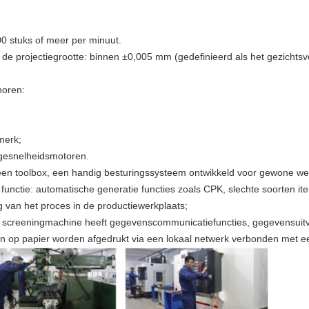
00 stuks of meer per minuut.
de projectiegrootte: binnen ±0,005 mm (gedefinieerd als het gezicht
horen:
merk;
ogesnelheidsmotoren.
 een toolbox, een handig besturingssysteem ontwikkeld voor gewone w
 functie: automatische generatie functies zoals CPK, slechte soorten it
 van het proces in de productiewerkplaats;
e screeningmachine heeft gegevenscommunicatiefuncties, gegevensuitv
 op papier worden afgedrukt via een lokaal netwerk verbonden met een