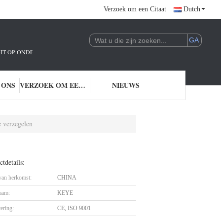
Verzoek om een Citaat
Dutch
ICHT OP ONDERZOEK EN ONTWIKKELING EN TOEPASSING VAN AI-TECHNOLO
 ONS
VERZOEK OM EEN CITAAT
NIEUWS
 verzegelen
tdetails:
 van herkomst:
CHINA
aam:
KEYE
cering:
CE, ISO 9001