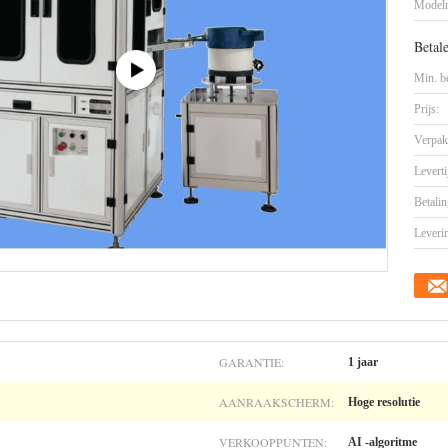
Model
Betal
Min. be
Prijs:
Verpak
Leverti
Betalin
Leveri
GARANTIE:
1 jaar
AANRAAKSCHERM:
Hoge resolutie
VERKOOPPUNTEN:
AI -algoritme