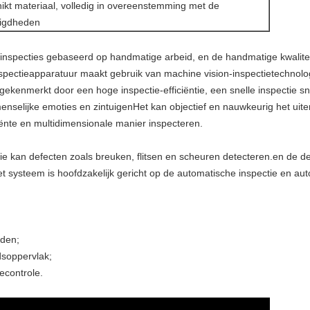
hikt materiaal, volledig in overeenstemming met de
digdheden
nginspecties gebaseerd op handmatige arbeid, en de handmatige kwalite
nspectieapparatuur maakt gebruik van machine vision-inspectietechnol
ekenmerkt door een hoge inspectie-efficiëntie, een snelle inspectie sn
r menselijke emoties en zintuigenHet kan objectief en nauwkeurig het uite
iënte en multidimensionale manier inspecteren.
ie kan defecten zoals breuken, flitsen en scheuren detecteren.en de 
 systeem is hoofdzakelijk gericht op de automatische inspectie en au
nden;
dsoppervlak;
econtrole.