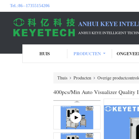
Tel.:
86--17355154206
ANHUI KEYE INTEL
ANHUI KEYE INTELLIGENT TECH
HUIS
PRODUCTEN
ONGEVEE
Thuis
Producten
Overige productcontrol
400pcs/Min Auto Visualizer Quality 