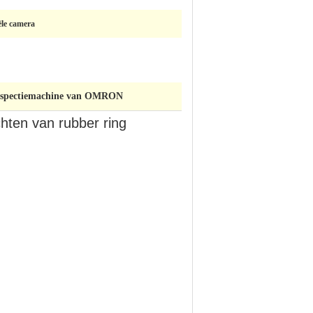
ële camera
 inspectiemachine van OMRON
chten van rubber ring