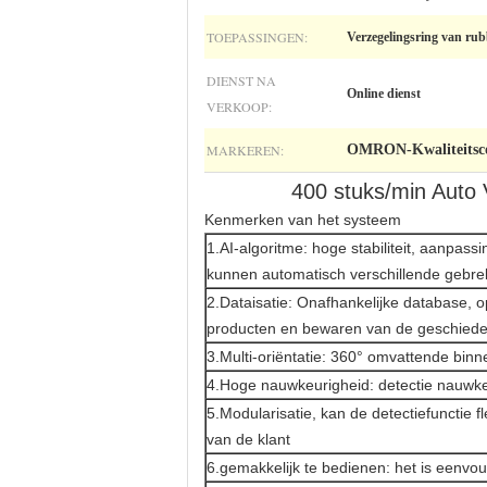
TOEPASSINGEN:
Verzegelingsring van rub
DIENST NA
Online dienst
VERKOOP:
MARKEREN:
OMRON-Kwaliteitsco
400 stuks/min Auto V
Kenmerken van het systeem
1.AI-algoritme: hoge stabiliteit, aanpas
kunnen automatisch verschillende gebre
2.Dataisatie: Onafhankelijke database,
producten en bewaren van de geschiede
3.Multi-oriëntatie: 360° omvattende bin
4.Hoge nauwkeurigheid: detectie nauwke
5.Modularisatie, kan de detectiefunctie 
van de klant
6.gemakkelijk te bedienen: het is eenv