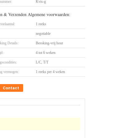
nummer:
Kvis-g
en & Verzenden Algemene voorwaarden:
stelaantal:
1 reeks
negotiable
king Details:
Beroking-vrij hout
jd:
4 tot 6 weken
gscondities:
L/C, T/T
ng vermogen:
1 reeks per 4 weken
Contact