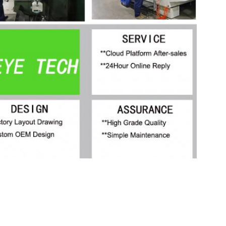
,
,
e inspectie
ODM-machinevisie-systeem voor automatische controle
ODM-apparat