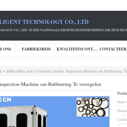
LIGENT TECHNOLOGY CO., LTD
NOLOGY CO., LTD. IS EEN NATIONALE HIGHTECHONDERNEMING DIE ZICH R
R ONS
FABRIEKSREIS
KWALITEITSCONTROLE
CONTACTEER
e
400pcs/Min Auto Visualizer Quality Inspection-Machine om Rubberring Te
Inspection-Machine om Rubberring Te verzegelen
Produc
Plaats
Merkn
Certifi