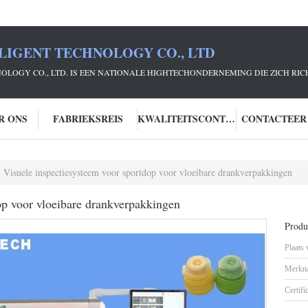
LIGENT TECHNOLOGY CO., LTD
NOLOGY CO., LTD. IS EEN NATIONALE HIGHTECHONDERNEMING DIE ZICH R
R ONS
FABRIEKSREIS
KWALITEITSCONTROLE
CONTACTEER
Visuele inspectiesysteem voor sportdop voor vloeibare drankverpakkingen
op voor vloeibare drankverpakkingen
Produc
Plaats
Merkn
Certifi