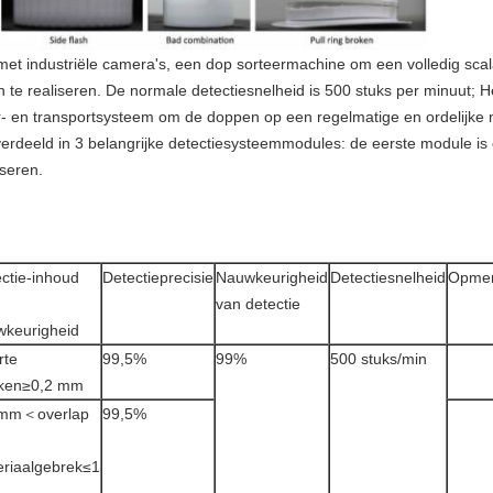
t met industriële camera's, een dop sorteermachine om een volledig sca
te realiseren. De normale detectiesnelheid is 500 stuks per minuut; 
r- en transportsysteem om de doppen op een regelmatige en ordelijke m
verdeeld in 3 belangrijke detectiesysteemmodules: de eerste module is 
iseren.
ctie-inhoud
Detectieprecisie
Nauwkeurigheid
Detectiesnelheid
Opmer
van detectie
wkeurigheid
rte
99,5%
99%
500 stuks/min
kken≥0,2 mm
 mm＜overlap
99,5%
riaalgebrek≤1