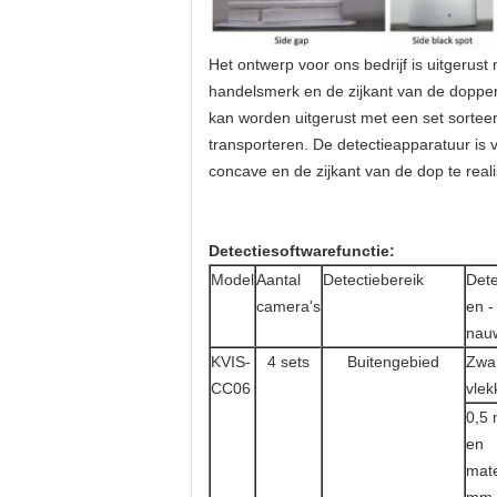
Het ontwerp voor ons bedrijf is uitgerus
handelsmerk en de zijkant van de doppen 
kan worden uitgerust met een set sortee
transporteren. De detectieapparatuur is 
concave en de zijkant van de dop te real
Detectiesoftwarefunctie:
Model
Aantal
Detectiebereik
Dete
camera's
en -
nau
KVIS-
4 sets
Buitengebied
Zwa
CC06
vle
0,5
en
mate