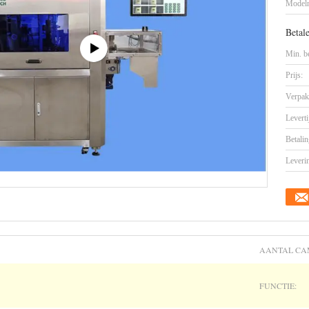
Model
Betal
Min. be
Prijs:
Verpak
Leverti
Betalin
Leveri
AANTAL CA
FUNCTIE: