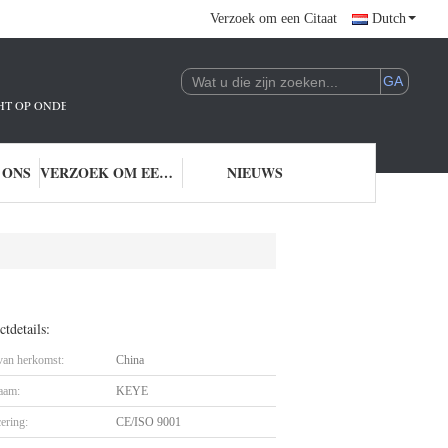
Verzoek om een Citaat
Dutch
ICHT OP ONDERZOEK EN ONTWIKKELING EN TOEPASSING VAN AI-TECHNOLO
 ONS
VERZOEK OM EEN CITAAT
NIEUWS
tdetails:
 van herkomst:
China
aam:
KEYE
cering:
CE/ISO 9001