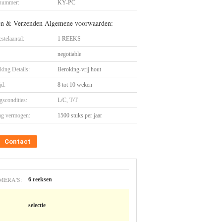
nummer:
KY-PC
en & Verzenden Algemene voorwaarden:
stelaantal:
1 REEKS
negotiable
king Details:
Beroking-vrij hout
jd:
8 tot 10 weken
gscondities:
L/C, T/T
ng vermogen:
1500 stuks per jaar
Contact
MERA'S:
6 reeksen
selectie