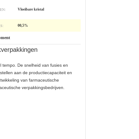
EN:
Vloeibare kristal
S:
00,5%
pment
kverpakkingen
el tempo. De snelheid van fusies en
 stellen aan de productiecapaciteit en
ntwikkeling van farmaceutische
maceutische verpakkingsbedrijven.