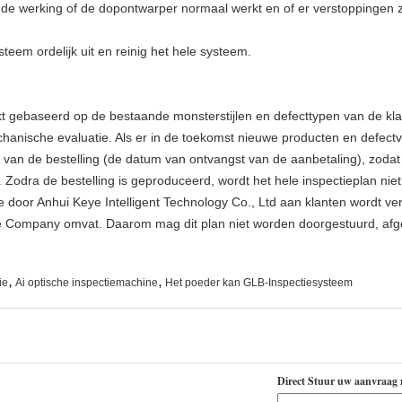
ns de werking of de dopontwarper normaal werkt en of er verstoppingen z
eem ordelijk uit en reinig het hele systeem.
kt gebaseerd op de bestaande monsterstijlen en defecttypen van de kl
hanische evaluatie. Als er in de toekomst nieuwe producten en defectve
 van de bestelling (de datum van ontvangst van de aanbetaling), zoda
 Zodra de bestelling is geproduceerd, wordt het hele inspectieplan niet
ie door Anhui Keye Intelligent Technology Co., Ltd aan klanten wordt ve
e Company omvat. Daarom mag dit plan niet worden doorgestuurd, afg
,
,
ie
Ai optische inspectiemachine
Het poeder kan GLB-Inspectiesysteem
Direct Stuur uw aanvraag 