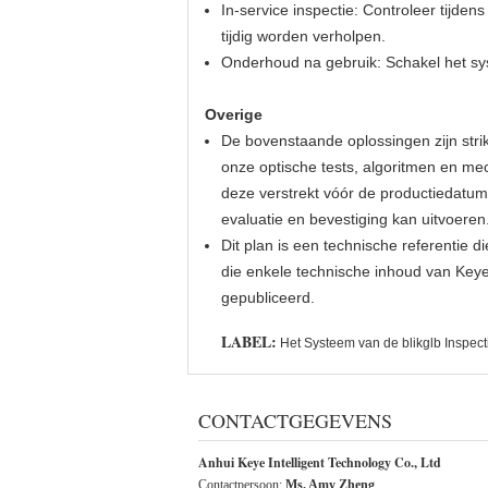
In-service inspectie: Controleer tijde
tijdig worden verholpen.
Onderhoud na gebruik: Schakel het syst
Overige
De bovenstaande oplossingen zijn stri
onze optische tests, algoritmen en mec
deze verstrekt vóór de productiedatum
evaluatie en bevestiging kan uitvoeren.
Dit plan is een technische referentie d
die enkele technische inhoud van Key
gepubliceerd.
LABEL:
Het Systeem van de blikglb Inspect
CONTACTGEGEVENS
Anhui Keye Intelligent Technology Co., Ltd
Contactpersoon:
Ms. Amy Zheng