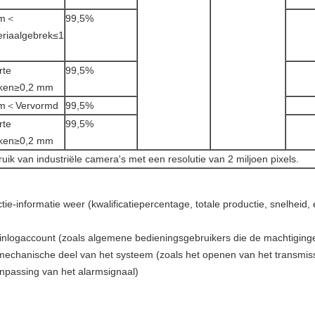
 m＜
99,5%
riaalgebrek≤1
rte
99,5%
kken≥0,2 mm
m＜Vervormd
99,5%
rte
99,5%
kken≥0,2 mm
k van industriële camera's met een resolutie van 2 miljoen pixels.
ie-informatie weer (kwalificatiepercentage, totale productie, snelheid, 
nlogaccount (zoals algemene bedieningsgebruikers die de machtigingen
mechanische deel van het systeem (zoals het openen van het transmis
anpassing van het alarmsignaal)