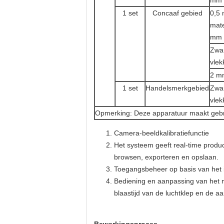
mm
1 set
Concaaf gebied
0,5
mate
mm
Zwa
vle
2 m
1 set
Handelsmerkgebied
Zwa
vle
Opmerking: Deze apparatuur maakt gebrui
Camera-beeldkalibratiefunctie
Het systeem geeft real-time product
browsen, exporteren en opslaan.
Toegangsbeheer op basis van het i
Bediening en aanpassing van het 
blaastijd van de luchtklep en de a