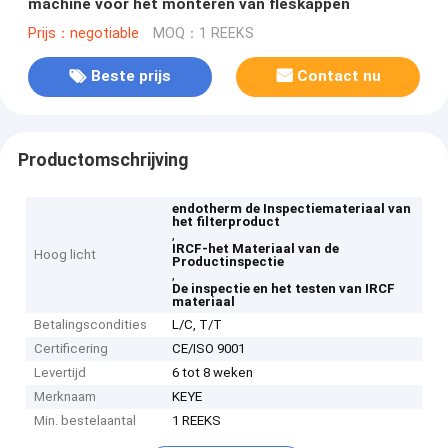
machine voor het monteren van fleskappen
Prijs：negotiable
MOQ：1 REEKS
Beste prijs
Contact nu
Productomschrijving
endotherm de Inspectiemateriaal van
het filterproduct
,
IRCF-het Materiaal van de
Hoog licht
Productinspectie
,
De inspectie en het testen van IRCF
materiaal
Betalingscondities
L/C, T/T
Certificering
CE/ISO 9001
Levertijd
6 tot 8 weken
Merknaam
KEYE
Min. bestelaantal
1 REEKS