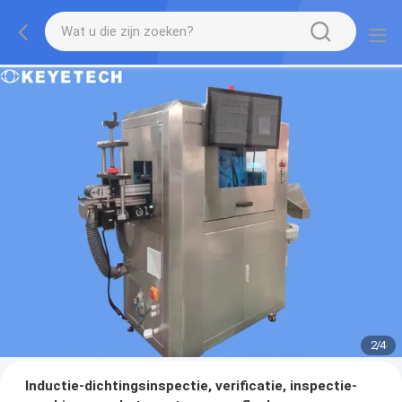
2
/
4
Inductie-dichtingsinspectie, verificatie, inspectie-