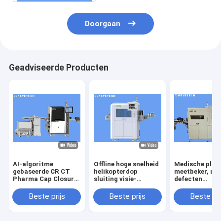
Doorgaan
Geadviseerde Producten
AI-algoritme
Offline hoge snelheid
Medische plas
gebaseerde CR CT
helikopterdop
meetbeker, uite
Pharma Cap Closure
sluiting visie-
defecten
Vision Inspection
inspectiemachine
sorteerappara
Machine
Beste prijs
Beste prijs
Beste pri