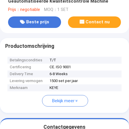
Geautomatiseerde Kwaliteitscontrole Machine
Prijs：negotiable
MOQ：1 SET
Beste prijs
Contact nu
Productomschrijving
Betalingscondities
T/T
Certificering
CE. ISO 9001
Delivery Time
6-8 Weeks
Levering vermogen
1500 set per jaar
Merknaam
KEYE
Bekijk meer
Contactgegevens