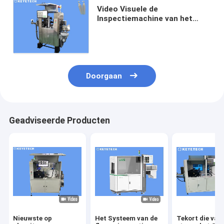
Video Visuele de
Inspectiemachine van het
Systeemetiket voor de Fles
die van het Gelwater
100pcs/Min verpakken
Doorgaan
Geadviseerde Producten
Nieuwste op
Het Systeem van de
Tekort die van