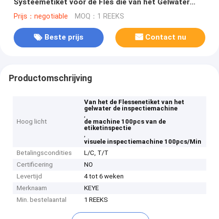
Systeemetiket voor de Fles die van het Gelwater
100pcs/Min verpakken
Prijs：negotiable
MOQ：1 REEKS
Beste prijs
Contact nu
Productomschrijving
Van het de Flessenetiket van het
gelwater de inspectiemachine
,
Hoog licht
de machine 100pcs van de
etiketinspectie
,
visuele inspectiemachine 100pcs/Min
Betalingscondities
L/C, T/T
Certificering
NO
Levertijd
4 tot 6 weken
Merknaam
KEYE
Min. bestelaantal
1 REEKS