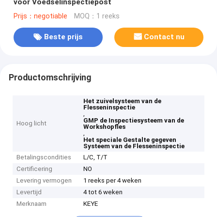
voor Voedselinspectiepost
Prijs：negotiable
MOQ：1 reeks
Beste prijs
Contact nu
Productomschrijving
Het zuivelsysteem van de
Flesseninspectie
,
GMP de Inspectiesysteem van de
Hoog licht
Workshopfles
,
Het speciale Gestalte gegeven
Systeem van de Flesseninspectie
Betalingscondities
L/C, T/T
Certificering
NO
Levering vermogen
1 reeks per 4 weken
Levertijd
4 tot 6 weken
Merknaam
KEYE