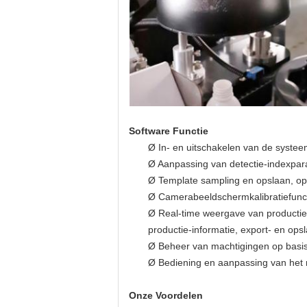
Software Functie
Ø In- en uitschakelen van de systee
Ø Aanpassing van detectie-indexpa
Ø Template sampling en opslaan, op
Ø Camerabeeldschermkalibratiefunc
Ø Real-time weergave van productie-i
productie-informatie, export- en ops
Ø Beheer van machtigingen op basis 
Ø Bediening en aanpassing van het m
Onze Voordelen