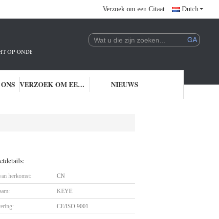
Verzoek om een Citaat
Dutch
ICHT OP ONDERZOEK EN ONTWIKKELING EN TOEPASSING VAN AI-TECHNOLO
 ONS
VERZOEK OM EEN CITAAT
NIEUWS
tdetails:
 van herkomst:
CN
aam:
KEYE
cering:
CE/ISO 9001