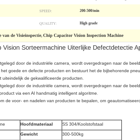
SPEED:
200-500/min
QUALITY:
High grade
 van de Visieinspectie
Chip Capacitor Vision Inspection Machine
,
 Vision Sorteermachine Uiterlijke Defectdetectie A
stgelegd door de industriële camera, wordt overgedragen naar de beel
t het goede en defecte producten en bestuurt het de bijbehorende p
 uiteindelijk de gekwalificeerde producten.
stgelegd door de industriële camera, wordt overgedragen naar de beel
roduct via een AI handmatig intelligent algoritme.
e om de voor- en nadelen van producten te bepalen, om geautomatiseerde
ine
Hoofdmateriaal
SS 304/Koolstofstaal
Gewicht
300-500kg