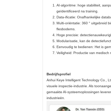
AI-algoritme: hoge stabiliteit, a
geïdentificeerd na training.
Data-ificatie: Onafhankelijke dat
Multi-oriëntatie: 360 ° uitgebrei
flesbodems.
Hoge precisie: detectienauwkeurig
Modularisatie, kan de detectiefunc
Eenvoudig te bedienen: Het is gem
Veiligheid: Productie van medisc
Bedrijfsprofiel
Anhui Keye Intelligent Technology Co., Lt
visuele inspectie-industrie. Als toonaa
gemaakte AI-systeemoplossingen leveren 
industrieën.