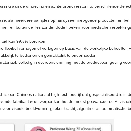
anpassing aan de omgeving en achtergrondverstoring; verschillende de
abase, sla meerdere samples op, analyseer niet-goede producten en be
d binnen en buiten de fles zonder dode hoeken voor medische verpakkin
heid kan 99,5% bereiken.
tie flexibel verhogen of verlagen op basis van de werkelijke behoeften v
akkelijk te bedienen en gemakkelijk te onderhouden.
h materiaal, volledig in overeenstemming met de productieomgeving vo
d. is een Chinees nationaal high-tech bedrijf dat gespecialiseerd is in 
ngevende fabrikant & ontwerper kan het de meest geavanceerde AI visue
voor visuele beeldvorming, rekenkracht, algoritme en automatische be