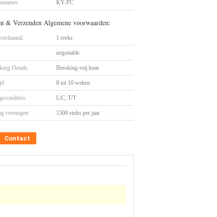
nummer:
KY-PC
en & Verzenden Algemene voorwaarden:
stelaantal:
1 reeks
negotiable
king Details:
Beroking-vrij hout
jd:
8 tot 10 weken
gscondities:
L/C, T/T
ng vermogen:
1500 stuks per jaar
Contact