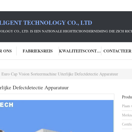
LIGENT TECHNOLOGY CO., LTD
NOLOGY CO., LTD. IS EEN NATIONALE HIGHTECHONDERNEMING DIE ZICH R
R ONS
FABRIEKSREIS
KWALITEITSCONTROLE
CONTACTEER
Euro Cap Vision Sorteermachine Uiterlijke Defectdetectie Apparatuur
lijke Defectdetectie Apparatuur
Produc
Plaats
Merkn
Certifi