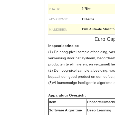
POWER:
5-7Kw
ADVANTAGE:
Full-auto
MARKEREN:
Full Auto-de Machine
Euro Cap
Inspectieprincipe
(1) De hoog-pixel sample afbeelding, va
verwerking door het systeem, beoordeel
producten te elimineren, en verzamelt het
(2) De hoog-pixel sample afbeelding, va
bepaalt een goed product en een defect p
(3)
AI kunstmatige intelligentie algoritm
Apparatuur Overzicht
Item
Dopsorteermach
Software Algoritme
Deep Learning