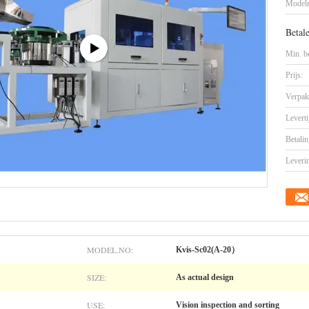
Model
Betal
Min. be
Prijs:
Verpak
Leverti
Betalin
Leveri
MODEL.NO:
Kvis-Sc02(A-20）
SIZE:
As actual design
USE:
Vision inspection and sorting