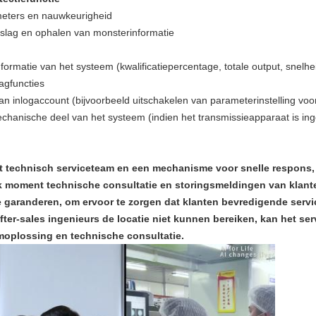
meters en nauwkeurigheid
slag en ophalen van monsterinformatie
ormatie van het systeem (kwalificatiepercentage, totale output, snelhe
lagfuncties
n inlogaccount (bijvoorbeeld uitschakelen van parameterinstelling vo
hanische deel van het systeem (indien het transmissieapparaat is inge
et technisch serviceteam en een mechanisme voor snelle respons, 
 elk moment technische consultatie en storingsmeldingen van kla
te garanderen, om ervoor te zorgen dat klanten bevredigende serv
ter-sales ingenieurs de locatie niet kunnen bereiken, kan het se
moplossing en technische consultatie.