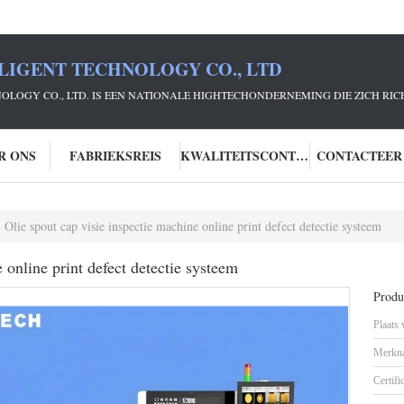
LIGENT TECHNOLOGY CO., LTD
NOLOGY CO., LTD. IS EEN NATIONALE HIGHTECHONDERNEMING DIE ZICH R
R ONS
FABRIEKSREIS
KWALITEITSCONTROLE
CONTACTEER
Olie spout cap visie inspectie machine online print defect detectie systeem
 online print defect detectie systeem
Produc
Plaats
Merkn
Certifi