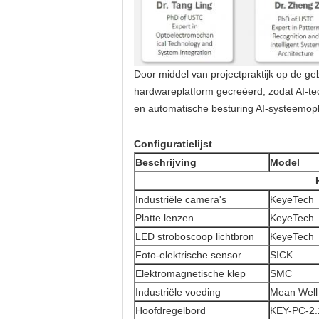
Door middel van projectpraktijk op de geb
hardwareplatform gecreëerd, zodat AI-tec
en automatische besturing AI-systeemopl
Configuratielijst
Beschrijving
Model
Industriële camera's
KeyeTech
Platte lenzen
KeyeTech
LED stroboscoop lichtbron
KeyeTech
Foto-elektrische sensor
SICK
Elektromagnetische klep
SMC
Industriële voeding
Mean Well
Hoofdregelbord
KEY-PC-2.