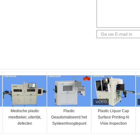
Medische plastic
Plastic
Plastic Liquor Cap
meetbeker, uiterlijk,
Geautomatiseerd het
Surface Printing AI
defecten
Systeemhoogtepunt
Visie Inspection
sorteerapparatuur
van de Kroonkurken
Machine
Optisch Visueel