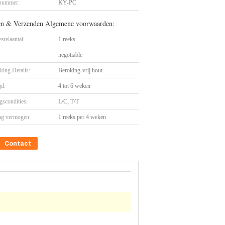
nummer:
KY-PC
en & Verzenden Algemene voorwaarden:
stelaantal:
1 reeks
negotiable
king Details:
Beroking-vrij hout
jd:
4 tot 6 weken
gscondities:
L/C, T/T
ng vermogen:
1 reeks per 4 weken
Contact