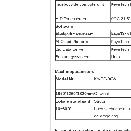
Ingebouwde computerunit
KeyeTech
HID Touchscreen
AOC 21.5"
Software
AI-algoritmesysteem
KeyeTech 
AI Cloud Platform
KeyeTech
Big Data Server
KeyeTech
Besturingssysteem
Linux
Machineparameters
Model.Nr.
KY-PC-06W
1850*1260*1820mm
Gewicht
Lokale standaard
Stroom
10~30℃
Luchtvochtigheid in
de omgeving
In- en uitschakelen van de systeemde