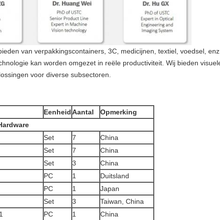
ieden van verpakkingscontainers, 3C, medicijnen, textiel, voedsel, enz.
hnologie kan worden omgezet in reële productiviteit. Wij bieden visue
ossingen voor diverse subsectoren.
Eenheid
Aantal
Opmerking
Hardware
Set
7
China
Set
7
China
Set
3
China
PC
1
Duitsland
PC
1
Japan
Set
3
Taiwan, China
1
PC
1
China