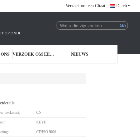
Verzoek om een Citaat
Dutch
ICHT OP ONDERZOEK EN ONTWIKKELING EN TOEPASSING VAN AI-TECHNOLO
 ONS
VERZOEK OM EEN CITAAT
NIEUWS
tdetails:
 van herkomst:
CN
aam:
KEYE
cering:
CE/ISO 9001