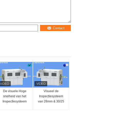
Contact
De visuele Hoge
Visueel de
snelheid van het
Inspectiesysteem
Inspectiesysteem
van 28mm & 30/25
loopt Detector voor
mm GLB met Online
Detergent Kappen
Verwerpingsfunctie