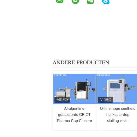
ANDERE PRODUCTEN
AI-algoritme
Offline hoge snelheid
gebaseerde CR CT
helikopterdop
Pharma Cap Closure
sluiting visie-
Vision Inspection
inspectiemachine
Machine