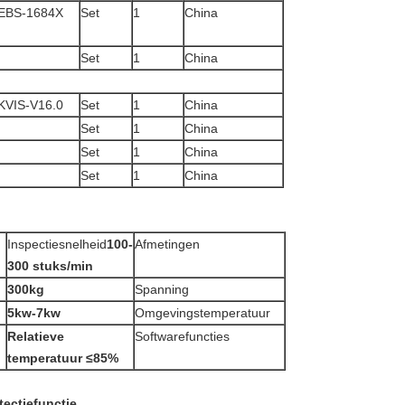
 EBS-1684X
Set
1
China
Set
1
China
KVIS-V16.0
Set
1
China
Set
1
China
Set
1
China
Set
1
China
Inspectiesnelheid
100-
Afmetingen
300 stuks/min
300kg
Spanning
5kw-7kw
Omgevingstemperatuur
Relatieve
Softwarefuncties
temperatuur ≤85%
tectiefunctie