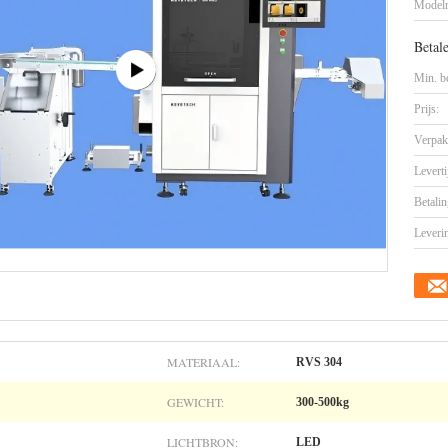
Model
Betal
Min. be
Prijs:
Verpak
Leverti
Betalin
Leveri
MATERIAAL:
RVS 304
GEWICHT:
300-500kg
LICHTBRON:
LED