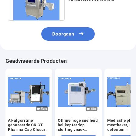
machine met deep
learning algoritme
Doorgaan
Geadviseerde Producten
AI-algoritme
Offline hoge snelheid
Medische plas
gebaseerde CR CT
helikopterdop
meetbeker, uite
Pharma Cap Closure
sluiting visie-
defecten
Vision Inspection
inspectiemachine
sorteerappara