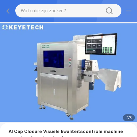
2
/
3
AI Cap Closure Visuele kwaliteitscontrole machine