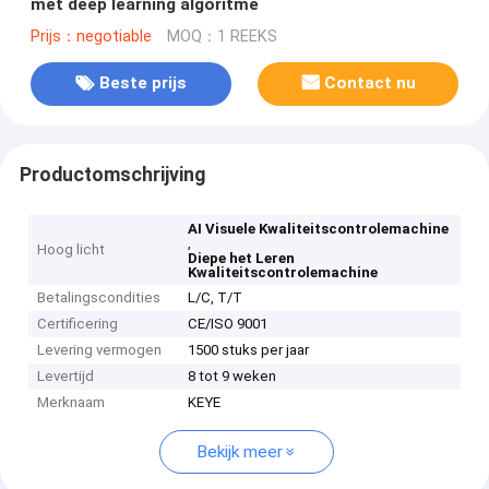
met deep learning algoritme
Prijs：negotiable
MOQ：1 REEKS
Beste prijs
Contact nu
Productomschrijving
AI Visuele Kwaliteitscontrolemachine
,
Hoog licht
Diepe het Leren
Kwaliteitscontrolemachine
Betalingscondities
L/C, T/T
Certificering
CE/ISO 9001
Levering vermogen
1500 stuks per jaar
Levertijd
8 tot 9 weken
Merknaam
KEYE
Bekijk meer